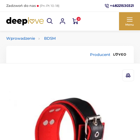
+48221530321
Zadzwoń do nas
(Pn-Pt 10-18)
0
Menu
Wprowadzenie
BDSM
Producent