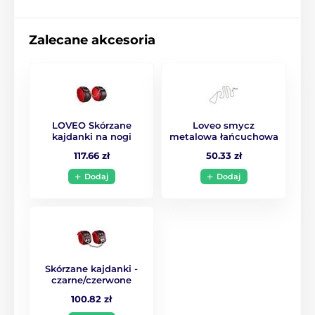
Zalecane akcesoria
LOVEO Skórzane
Loveo smycz
kajdanki na nogi
metalowa łańcuchowa
117.66 zł
50.33 zł
Dodaj
Dodaj
Skórzane kajdanki -
czarne/czerwone
100.82 zł