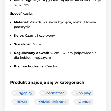
Pełna regulacja:
Wygodne zapięcie dla obwodu szyi
32–41 cm.
Specyfikacja:
Materiał:
Prawdziwa skóra bydlęca, metal, filcowe
podszycie
Kolor:
Czarny i czerwony
Szerokość:
5 cm
Regulowany obwód:
32 cm – 41 cm (odpowiednia
dla kobiet i mężczyzn)
Kraj pochodzenia:
Czechy
Produkt znajduje się w kategoriach
Edgeplay
Spadzistość
Zoo play
BDSM
Odzież skórzana
Obroże