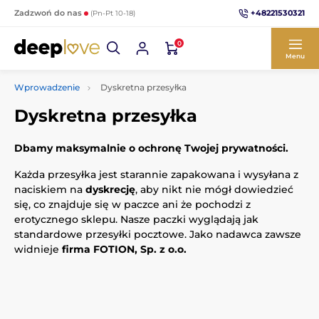
+48221530321
Zadzwoń do nas
(Pn-Pt 10-18)
0
Menu
Wprowadzenie
Dyskretna przesyłka
Dyskretna przesyłka
Dbamy maksymalnie o ochronę Twojej prywatności.
Każda przesyłka jest starannie zapakowana i wysyłana z
naciskiem na
dyskrecję
, aby nikt nie mógł dowiedzieć
się, co znajduje się w paczce ani że pochodzi z
erotycznego sklepu. Nasze paczki wyglądają jak
standardowe przesyłki pocztowe. Jako nadawca zawsze
widnieje
firma
FOTION, Sp. z o.o.