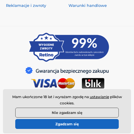
Reklamacje i zwroty
Warunki handlowe
Mam ukończone 18 lat i wyrażam zgodę na
ustawianie
plików
cookies.
Nie zgadzam się
Zgadzam się
© 2026 www.deeplove.pl ⦁ Utworzono e-sklep
SIMPLIA.cz