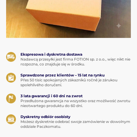
Ekspresowa i dyskretna dostawa
Nadawcą przesyłki jest firma FOTION sp. z o.o., więc nikt nie
rozpozna, co znajduje się w środku.
Sprawdzone przez klientów – 15 lat na rynku
Přes 50 tisíc spokojených zákazníků ročně je zárukou
spolehlivého doručení.
3 lata gwarancji i 60 dni na zwrot
Przedłużona gwarancja na wszystko oraz możliwość zwrotu
nieotwartego produktu do 60 dni.
Dyskretny odbiór osobisty
Możesz dyskretnie odebrać swoje zamówienie w dowolnym
oddziale Paczkomatu.