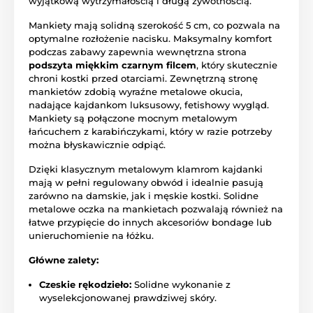
wyjątkową wytrzymałością i długą żywotnośćią.
Mankiety mają solidną szerokość 5 cm, co pozwala na
optymalne rozłożenie nacisku. Maksymalny komfort
podczas zabawy zapewnia wewnętrzna strona
podszyta miękkim czarnym filcem
, który skutecznie
chroni kostki przed otarciami. Zewnętrzną stronę
mankietów zdobią wyraźne metalowe okucia,
nadające kajdankom luksusowy, fetishowy wygląd.
Mankiety są połączone mocnym metalowym
łańcuchem z karabińczykami, który w razie potrzeby
można błyskawicznie odpiąć.
Dzięki klasycznym metalowym klamrom kajdanki
mają w pełni regulowany obwód i idealnie pasują
zarówno na damskie, jak i męskie kostki. Solidne
metalowe oczka na mankietach pozwalają również na
łatwe przypięcie do innych akcesoriów bondage lub
unieruchomienie na łóżku.
Główne zalety:
Czeskie rękodzieło:
Solidne wykonanie z
wyselekcjonowanej prawdziwej skóry.