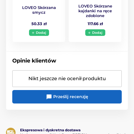
LOVEO Skórzane
LOVEO Skórzana
kajdanki na ręce
smycz
zdobione
50.33 zł
117.66 zł
Dodaj
Dodaj
Opinie klientów
Nikt jeszcze nie ocenił produktu
Prześlij recenzję
Ekspresowa i dyskretna dostawa