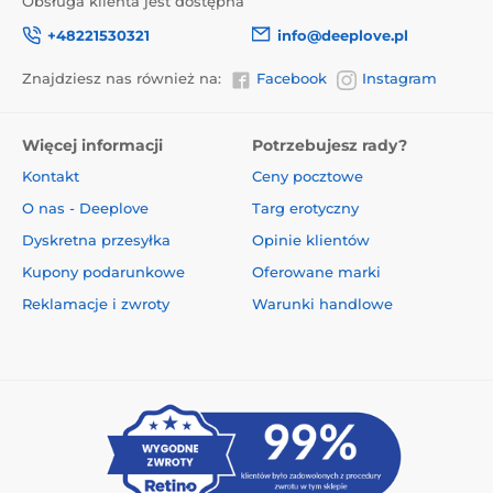
Obsługa klienta jest dostępna
+48221530321
info@deeplove.pl
Znajdziesz nas również na:
Facebook
Instagram
Więcej informacji
Potrzebujesz rady?
Kontakt
Ceny pocztowe
O nas - Deeplove
Targ erotyczny
Dyskretna przesyłka
Opinie klientów
Kupony podarunkowe
Oferowane marki
Reklamacje i zwroty
Warunki handlowe