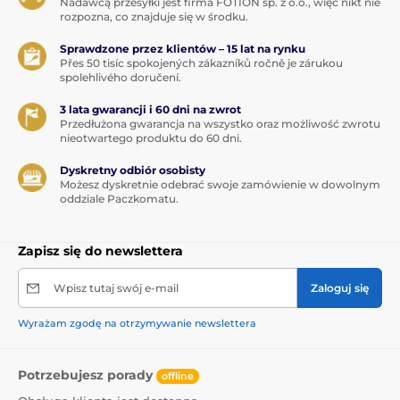
Nadawcą przesyłki jest firma FOTION sp. z o.o., więc nikt nie
rozpozna, co znajduje się w środku.
Sprawdzone przez klientów – 15 lat na rynku
Přes 50 tisíc spokojených zákazníků ročně je zárukou
spolehlivého doručení.
3 lata gwarancji i 60 dni na zwrot
Przedłużona gwarancja na wszystko oraz możliwość zwrotu
nieotwartego produktu do 60 dni.
Dyskretny odbiór osobisty
Możesz dyskretnie odebrać swoje zamówienie w dowolnym
oddziale Paczkomatu.
Zapisz się do newslettera
Wpisz tutaj swój e-mail
Zaloguj się
Wyrażam zgodę na otrzymywanie newslettera
Potrzebujesz porady
offline