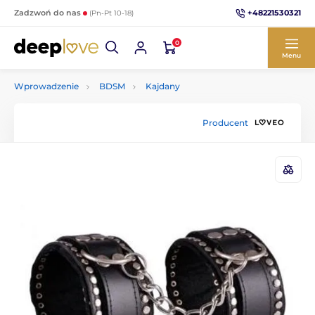
+48221530321
Zadzwoń do nas
(Pn-Pt 10-18)
0
Menu
Wprowadzenie
BDSM
Kajdany
Producent