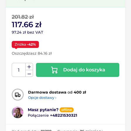
201.82 zł
117.66 zł
97.24 zł bez VAT
Zniżka
-42%
Oszczędzasz 84.16 zł
Dodaj do koszyka
Darmowa dostawa
od
400 zł
Opcje dostawy ›
Masz pytanie?
offline
Połączenie
+48221530321