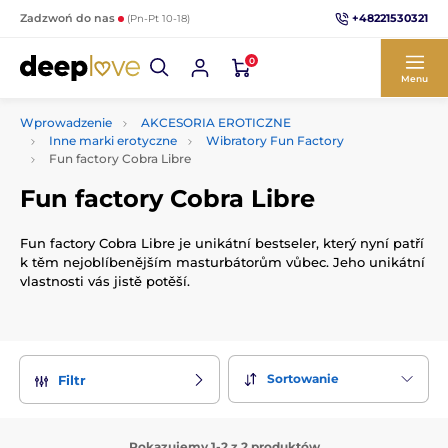
+48221530321
Zadzwoń do nas
(Pn-Pt 10-18)
0
Menu
Wprowadzenie
AKCESORIA EROTICZNE
Inne marki erotyczne
Wibratory Fun Factory
Fun factory Cobra Libre
Fun factory Cobra Libre
Fun factory Cobra Libre je unikátní bestseler, který nyní patří
k těm nejoblíbenějším masturbátorům vůbec. Jeho unikátní
vlastnosti vás jistě potěší.
Sortowanie
Filtr
Pokazujemy 1-2 z 2 produktów