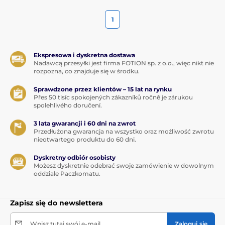
1
Ekspresowa i dyskretna dostawa
Nadawcą przesyłki jest firma FOTION sp. z o.o., więc nikt nie
rozpozna, co znajduje się w środku.
Sprawdzone przez klientów – 15 lat na rynku
Přes 50 tisíc spokojených zákazníků ročně je zárukou
spolehlivého doručení.
3 lata gwarancji i 60 dni na zwrot
Przedłużona gwarancja na wszystko oraz możliwość zwrotu
nieotwartego produktu do 60 dni.
Dyskretny odbiór osobisty
Możesz dyskretnie odebrać swoje zamówienie w dowolnym
oddziale Paczkomatu.
Zapisz się do newslettera
Wpisz tutaj swój e-mail
Zaloguj się