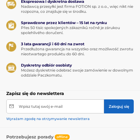
Ekspresowa i dyskretna dostawa
Nadawcą przesyłki jest firma FOTION sp. z o.o., więc nikt nie
rozpozna, co znajduje się w środku.
Sprawdzone przez klientów – 15 lat na rynku
Přes 50 tisíc spokojených zákazníků ročně je zárukou
spolehlivého doručení.
3 lata gwarancji i 60 dni na zwrot
Przedłużona gwarancja na wszystko oraz możliwość zwrotu
nieotwartego produktu do 60 dni.
Dyskretny odbiór osobisty
Możesz dyskretnie odebrać swoje zamówienie w dowolnym
oddziale Paczkomatu.
Zapisz się do newslettera
Wpisz tutaj swój e-mail
Zaloguj się
Wyrażam zgodę na otrzymywanie newslettera
Potrzebujesz porady
offline