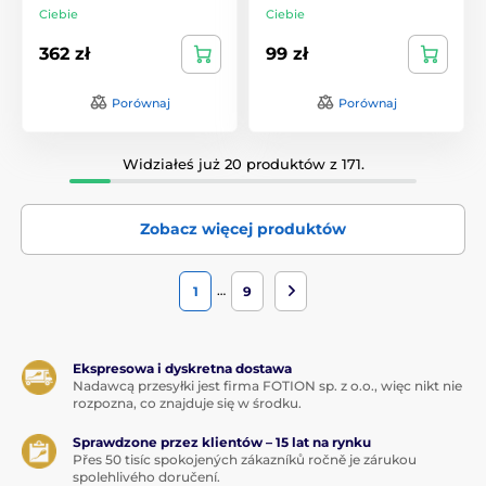
Ciebie
Ciebie
362 zł
99 zł
Porównaj
Porównaj
Widziałeś już 20 produktów z 171.
Zobacz więcej produktów
…
1
9
Ekspresowa i dyskretna dostawa
Nadawcą przesyłki jest firma FOTION sp. z o.o., więc nikt nie
rozpozna, co znajduje się w środku.
Sprawdzone przez klientów – 15 lat na rynku
Přes 50 tisíc spokojených zákazníků ročně je zárukou
spolehlivého doručení.