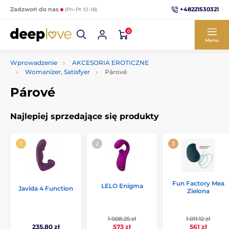
+48221530321
Zadzwoń do nas
(Pn-Pt 10-18)
0
Menu
Wprowadzenie
AKCESORIA EROTICZNE
Womanizer, Satisfyer
Párové
Párové
Najlepiej sprzedające się produkty
Fun Factory Mea
LELO Enigma
Javida 4 Function
Zielona
1 008.25 zł
1 011.12 zł
573 zł
561 zł
235.80 zł