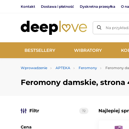
Kontakt
Dostawa i płatność
Dyskretna przesyłka
O na
Na przykład
BESTSELLERY
WIBRATORY
KO
Wprowadzenie
APTEKA
Feromony
Feromony da
Feromony damskie, strona 
Filtr
Najlepiej sp
72
Cena