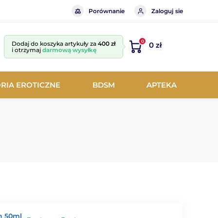
Porównanie
Zaloguj sie
0
Dodaj do koszyka artykuły za
400 zł
0 zł
i otrzymaj
darmową wysyłkę
RIA EROTICZNE
BDSM
APTEKA
n 50ml