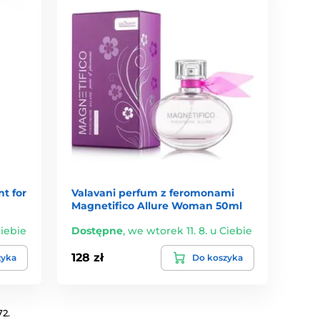
t for
Valavani perfum z feromonami
Magnetifico Allure Woman 50ml
Ciebie
Dostępne
,
we wtorek 11. 8. u Ciebie
128 zł
zyka
Do koszyka
72.