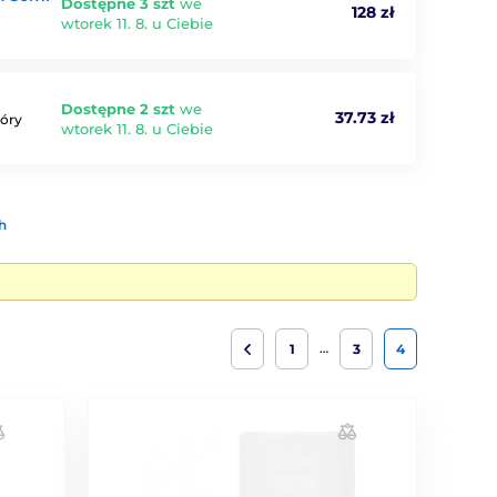
Dostępne 3 szt
we
128 zł
wtorek 11. 8. u Ciebie
Dostępne 2 szt
we
37.73 zł
tóry
wtorek 11. 8. u Ciebie
h
…
1
3
4