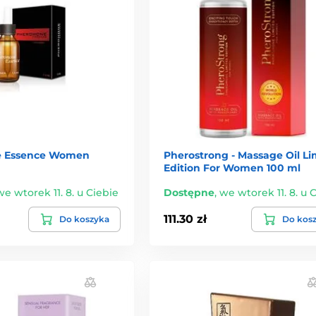
 Essence Women
Pherostrong - Massage Oil Li
Edition For Women 100 ml
we wtorek 11. 8. u Ciebie
Dostępne
,
we wtorek 11. 8. u 
111.30 zł
Do koszyka
Do kos