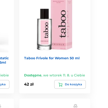
tatic
Taboo Frivole for Women 50 ml
75ml
Ciebie
Dostępne
,
we wtorek 11. 8. u Ciebie
42 zł
zyka
Do koszyka