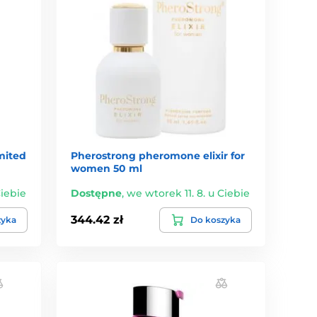
mited
Pherostrong pheromone elixir for
women 50 ml
Ciebie
Dostępne
,
we wtorek 11. 8. u Ciebie
344.42 zł
zyka
Do koszyka