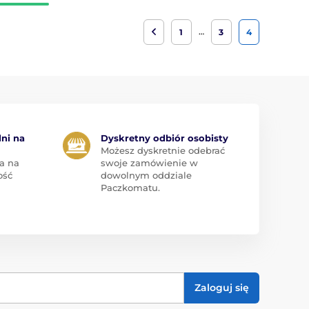
…
1
3
4
dni na
Dyskretny odbiór osobisty
Możesz dyskretnie odebrać
a na
swoje zamówienie w
ość
dowolnym oddziale
Paczkomatu.
Zaloguj się