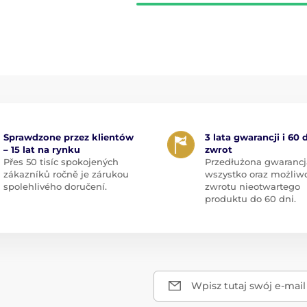
Sprawdzone przez klientów
3 lata gwarancji i 60 
– 15 lat na rynku
zwrot
Přes 50 tisíc spokojených
Przedłużona gwarancj
zákazníků ročně je zárukou
wszystko oraz możliw
spolehlivého doručení.
zwrotu nieotwartego
produktu do 60 dni.
Wpisz tutaj swój e-mail