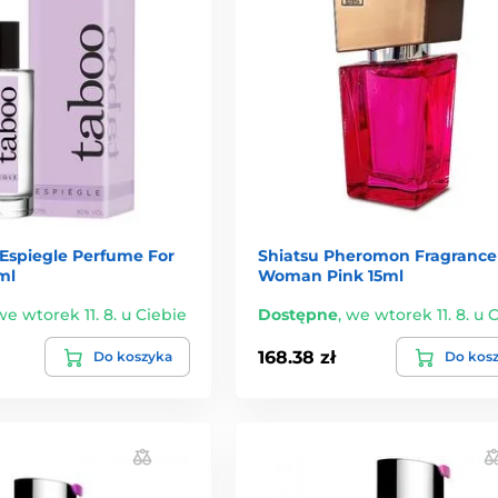
Espiegle Perfume For
Shiatsu Pheromon Fragrance
ml
Woman Pink 15ml
we wtorek 11. 8. u Ciebie
Dostępne
,
we wtorek 11. 8. u 
168.38 zł
Do koszyka
Do kos