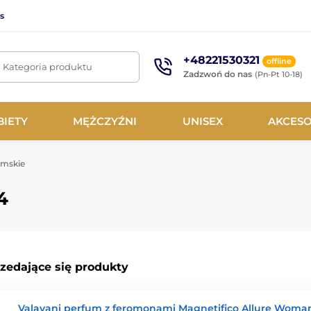
s
+48221530321
offline
. Kategoria produktu
Zadzwoń do nas
(Pn-Pt 10-18)
BIETY
MĘŻCZYŹNI
UNISEX
AKCESO
mskie
4
rzedające się produkty
Valavani perfum z feromonami Magnetifico Allure Woma