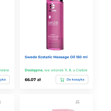
Swede Ecstatic Massage Oil 150 ml
Ciebie
Dostępne
,
we wtorek 11. 8. u Ciebie
66.07 zł
zyka
Do koszyka