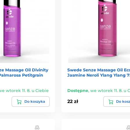
e Massage Oil Divinity
Swede Senze Massage Oil Ecs
Palmarosa Petitgrain
Jasmine Neroli Ylang Ylang 
we wtorek 11. 8. u Ciebie
Dostępne
,
we wtorek 11. 8. u 
22 zł
Do koszyka
Do kos