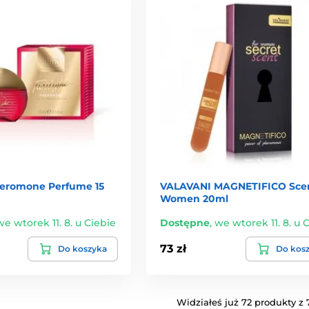
heromone Perfume 15
VALAVANI MAGNETIFICO Scen
Women 20ml
we wtorek 11. 8. u Ciebie
Dostępne
,
we wtorek 11. 8. u 
73 zł
Do koszyka
Do kos
Widziałeś już 72 produkty z 