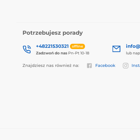
Potrzebujesz porady
+48221530321
info@
offline
Zadzwoń do nas
Pn-Pt 10-18
lub nap
Znajdziesz nas również na:
Facebook
Ins