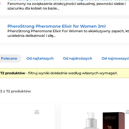
Feromony na zwiększenie atrakcyjności seksualnej, pewności siebie i
szacunku dla kobiet na bazie…
PheroStrong Pheromone Elixir for Women 2ml
PheroStrong Pheromone Elixir For Women to ekskluzywny zapach, k
ucieleśnia delikatność i siłę…
Polecane
Od najtańszych
Od najdroższych
Od najnowszyc
e 72 produktów
- filtruj wyniki dokładnie według własnych wymagań.
2 z 72 produktów