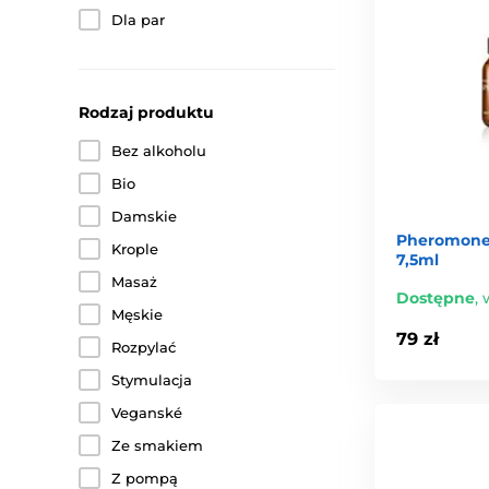
Dla par
Rodzaj produktu
Bez alkoholu
Bio
Damskie
Pheromone
Krople
7,5ml
Masaż
Dostępne
,
Męskie
79 zł
Rozpylać
Stymulacja
Veganské
Ze smakiem
Z pompą