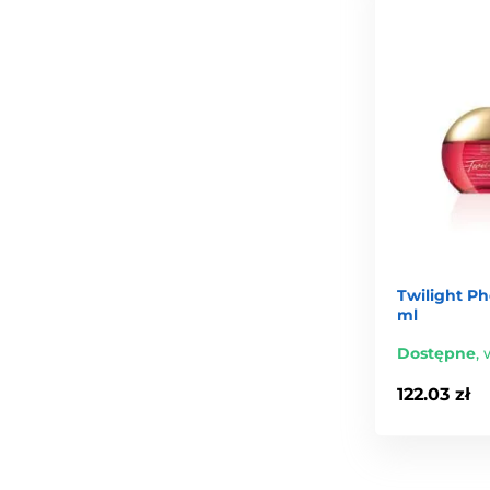
Twilight P
ml
Dostępne
,
122.03 zł