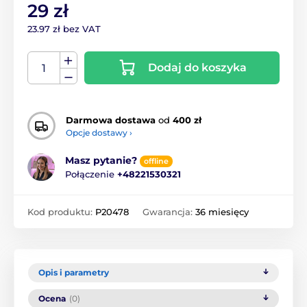
29 zł
23.97 zł bez VAT
Dodaj do koszyka
Darmowa dostawa
od
400 zł
Opcje dostawy ›
Masz pytanie?
offline
Połączenie
+48221530321
Kod produktu:
P20478
Gwarancja:
36 miesięcy
Opis i parametry
Ocena
(0)