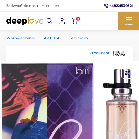
+48221530321
Zadzwoń do nas
(Pn-Pt 10-18)
0
Menu
Wprowadzenie
APTEKA
Feromony
Producent