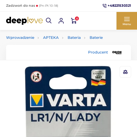
+48221530321
Zadzwoń do nas
(Pn-Pt 10-18)
0
Menu
Wprowadzenie
APTEKA
Bateria
Baterie
Producent