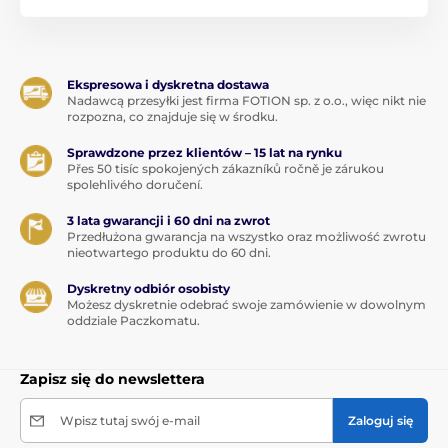
Ekspresowa i dyskretna dostawa
Nadawcą przesyłki jest firma FOTION sp. z o.o., więc nikt nie
rozpozna, co znajduje się w środku.
Sprawdzone przez klientów – 15 lat na rynku
Přes 50 tisíc spokojených zákazníků ročně je zárukou
spolehlivého doručení.
3 lata gwarancji i 60 dni na zwrot
Przedłużona gwarancja na wszystko oraz możliwość zwrotu
nieotwartego produktu do 60 dni.
Dyskretny odbiór osobisty
Możesz dyskretnie odebrać swoje zamówienie w dowolnym
oddziale Paczkomatu.
Zapisz się do newslettera
Wpisz tutaj swój e-mail
Zaloguj się