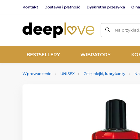
Kontakt
Dostawa i płatność
Dyskretna przesyłka
O na
Na przykład
BESTSELLERY
WIBRATORY
KO
Wprowadzenie
UNISEX
Żele, olejki, lubrykanty
Na