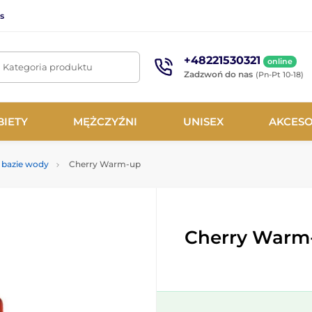
s
+48221530321
online
. Kategoria produktu
Zadzwoń do nas
(Pn-Pt 10-18)
BIETY
MĘŻCZYŹNI
UNISEX
AKCESO
 bazie wody
Cherry Warm-up
Cherry Warm