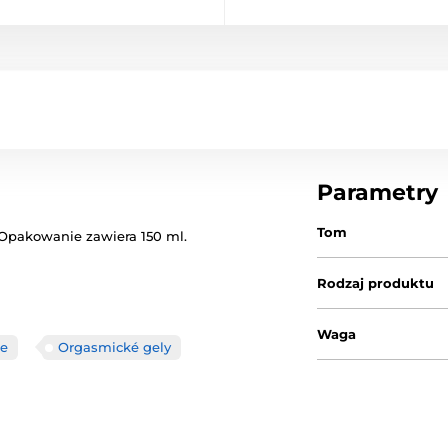
Parametry
Tom
Opakowanie zawiera
150 ml
.
Rodzaj produktu
Waga
je
Orgasmické gely