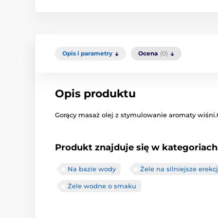
Opis i parametry
Ocena
(0)
Opis produktu
Gorący
masaż
olej
z
stymulowanie
aromaty
wiśni
.
Produkt znajduje się w kategoriach
Na bazie wody
Żele na silniejsze erekc
Żele wodne o smaku