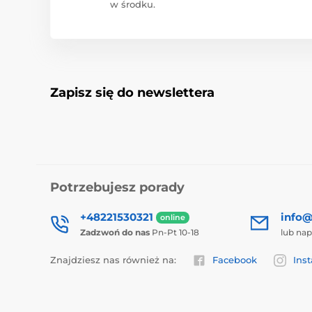
w środku.
Zapisz się do newslettera
Potrzebujesz porady
+48221530321
info@
online
Zadzwoń do nas
Pn-Pt 10-18
lub nap
Znajdziesz nas również na:
Facebook
Ins