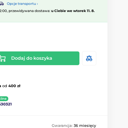
Opcje transportu ›
12:00, przewidywana dostawa:
u Ciebie we wtorek 11. 8.
Dodaj do koszyka
a
od
400 zł
line
530321
0
Gwarancja:
36 miesięcy