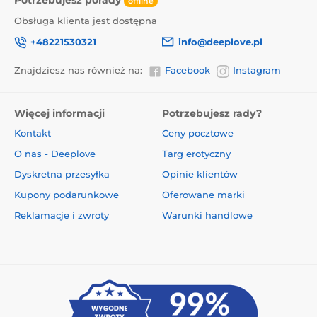
Potrzebujesz porady
offline
Obsługa klienta jest dostępna
+48221530321
info@deeplove.pl
Znajdziesz nas również na:
Facebook
Instagram
Więcej informacji
Potrzebujesz rady?
Kontakt
Ceny pocztowe
O nas - Deeplove
Targ erotyczny
Dyskretna przesyłka
Opinie klientów
Kupony podarunkowe
Oferowane marki
Reklamacje i zwroty
Warunki handlowe