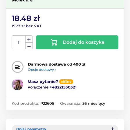
wtorek 11. 8.
18.48 zł
15.27 zł bez VAT
Dodaj do koszyka
Darmowa dostawa
od
400 zł
Opcje dostawy ›
Masz pytanie?
offline
Połączenie
+48221530321
Kod produktu:
P22608
Gwarancja:
36 miesięcy
Opis i parametry