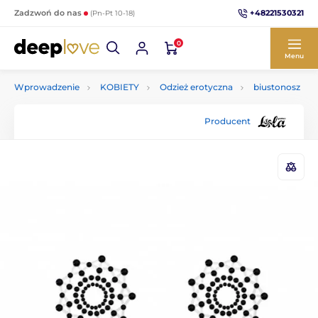
+48221530321
Zadzwoń do nas
(Pn-Pt 10-18)
0
Menu
Wprowadzenie
KOBIETY
Odzież erotyczna
biustonosz
Producent