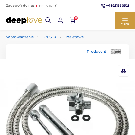
+48221530321
Zadzwoń do nas
(Pn-Pt 10-18)
0
Menu
Wprowadzenie
UNISEX
Toaletowe
Producent