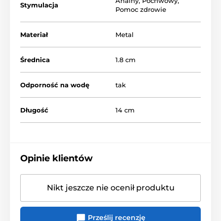
Analny
,
Pochwowy
,
Stymulacja
Pomoc zdrowie
Materiał
Metal
Średnica
1.8 cm
Odporność na wodę
tak
Długość
14 cm
Opinie klientów
Nikt jeszcze nie ocenił produktu
Prześlij recenzję