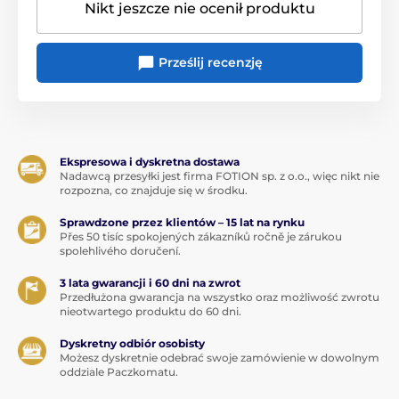
Nikt jeszcze nie ocenił produktu
Prześlij recenzję
Ekspresowa i dyskretna dostawa
Nadawcą przesyłki jest firma FOTION sp. z o.o., więc nikt nie
rozpozna, co znajduje się w środku.
Sprawdzone przez klientów – 15 lat na rynku
Přes 50 tisíc spokojených zákazníků ročně je zárukou
spolehlivého doručení.
3 lata gwarancji i 60 dni na zwrot
Przedłużona gwarancja na wszystko oraz możliwość zwrotu
nieotwartego produktu do 60 dni.
Dyskretny odbiór osobisty
Możesz dyskretnie odebrać swoje zamówienie w dowolnym
oddziale Paczkomatu.