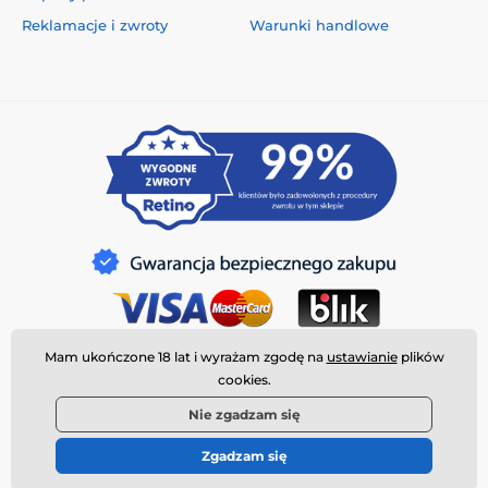
Reklamacje i zwroty
Warunki handlowe
Mam ukończone 18 lat i wyrażam zgodę na
ustawianie
plików
cookies.
Nie zgadzam się
Zgadzam się
© 2026 www.deeplove.pl ⦁ Utworzono e-sklep
SIMPLIA.cz