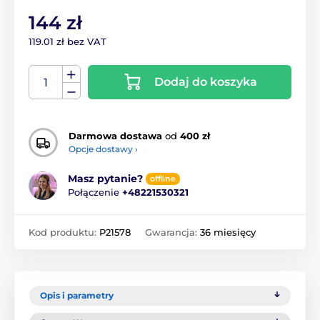
144 zł
119.01 zł bez VAT
Dodaj do koszyka
Darmowa dostawa
od
400 zł
Opcje dostawy ›
Masz pytanie?
offline
Połączenie
+48221530321
Kod produktu:
P21578
Gwarancja:
36 miesięcy
Opis i parametry