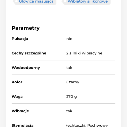
Głowica masująca
Wibratory silikonowe
Parametry
Pulsacja
nie
Cechy szczególne
2 silniki wibracyjne
Wodoodporny
tak
Kolor
Czarny
Waga
270 g
Wibracje
tak
Stymulacja
łechtaczki
,
Pochwowy