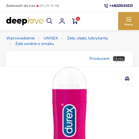
+48221530321
Zadzwoń do nas
(Pn-Pt 10-18)
0
Menu
Wprowadzenie
UNISEX
Żele, olejki, lubrykanty
Żele wodne o smaku
Producent