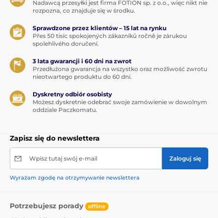
Nadawcą przesyłki jest firma FOTION sp. z o.o., więc nikt nie
rozpozna, co znajduje się w środku.
Sprawdzone przez klientów – 15 lat na rynku
Přes 50 tisíc spokojených zákazníků ročně je zárukou
spolehlivého doručení.
3 lata gwarancji i 60 dni na zwrot
Przedłużona gwarancja na wszystko oraz możliwość zwrotu
nieotwartego produktu do 60 dni.
Dyskretny odbiór osobisty
Możesz dyskretnie odebrać swoje zamówienie w dowolnym
oddziale Paczkomatu.
Zapisz się do newslettera
Wpisz tutaj swój e-mail
Zaloguj się
Wyrażam zgodę na otrzymywanie newslettera
Potrzebujesz porady
offline