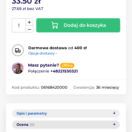
33.50 zł
27.69 zł bez VAT
Dodaj do koszyka
Darmowa dostawa
od
400 zł
Opcje dostawy ›
Masz pytanie?
offline
Połączenie
+48221530321
Kod produktu:
06168420000
Gwarancja:
36 miesięcy
Opis i parametry
Ocena
(0)