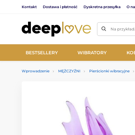
Kontakt
Dostawa i płatność
Dyskretna przesyłka
O na
Na przykład
BESTSELLERY
WIBRATORY
KO
Wprowadzenie
MĘŻCZYŹNI
Pierścionki wibracyjne