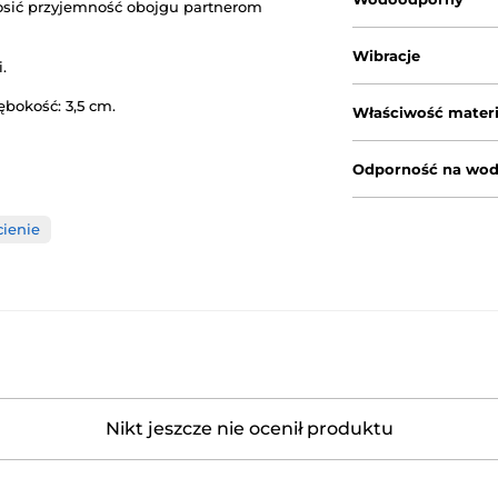
nosić przyjemność obojgu partnerom
Wibracje
.
ębokość: 3,5 cm.
Właściwość materi
Odporność na wo
cienie
Nikt jeszcze nie ocenił produktu