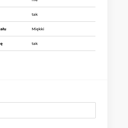
tak
ału
Miękki
dę
tak