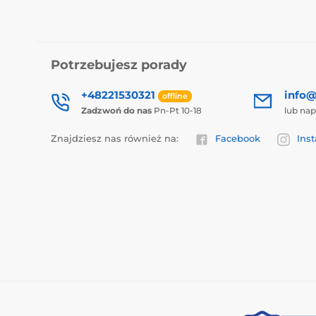
Potrzebujesz porady
+48221530321
info@
offline
Zadzwoń do nas
Pn-Pt 10-18
lub nap
Znajdziesz nas również na:
Facebook
Ins