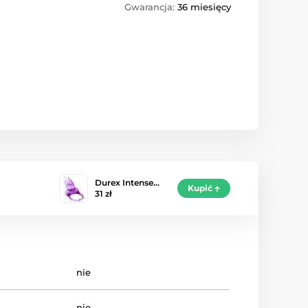
Gwarancja:
36 miesięcy
Durex Intense…
Kupić
31 zł
nie
nie