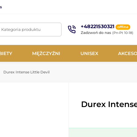
s
+48221530321
offline
. Kategoria produktu
Zadzwoń do nas
(Pn-Pt 10-18)
BIETY
MĘŻCZYŹNI
UNISEX
AKCESO
Durex Intense Little Devil
Durex Intense