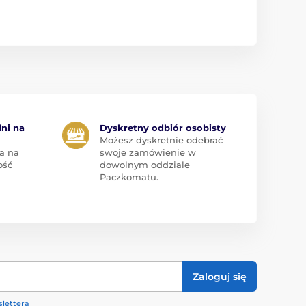
dni na
Dyskretny odbiór osobisty
Możesz dyskretnie odebrać
a na
swoje zamówienie w
ość
dowolnym oddziale
Paczkomatu.
Zaloguj się
lettera