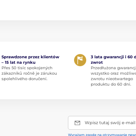
Sprawdzone przez klientów
3 lata gwarancji i 60 
– 15 lat na rynku
zwrot
Přes 50 tisíc spokojených
Przedłużona gwarancj
zákazníků ročně je zárukou
wszystko oraz możliw
spolehlivého doručení.
zwrotu nieotwartego
produktu do 60 dni.
Wpisz tutaj swój e-mail
Wyrażam zgodę na otrzymywanie news