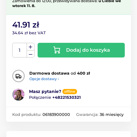
Zamówienia do 12:00, przewidywana dostawa:
u Ciebie we
wtorek 11. 8.
41.91 zł
34.64 zł bez VAT
Dodaj do koszyka
Darmowa dostawa
od
400 zł
Opcje dostawy ›
Masz pytanie?
offline
Połączenie
+48221530321
Kod produktu:
06183900000
Gwarancja:
36 miesięcy