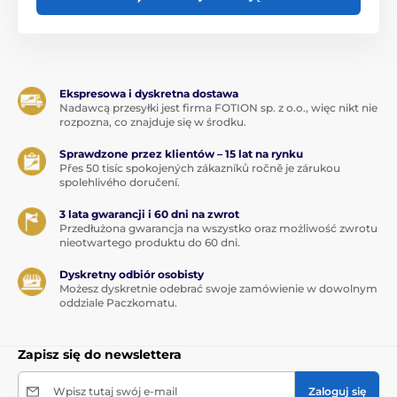
Ekspresowa i dyskretna dostawa
Nadawcą przesyłki jest firma FOTION sp. z o.o., więc nikt nie
rozpozna, co znajduje się w środku.
Sprawdzone przez klientów – 15 lat na rynku
Přes 50 tisíc spokojených zákazníků ročně je zárukou
spolehlivého doručení.
3 lata gwarancji i 60 dni na zwrot
Przedłużona gwarancja na wszystko oraz możliwość zwrotu
nieotwartego produktu do 60 dni.
Dyskretny odbiór osobisty
Możesz dyskretnie odebrać swoje zamówienie w dowolnym
oddziale Paczkomatu.
Zapisz się do newslettera
Wpisz tutaj swój e-mail
Zaloguj się