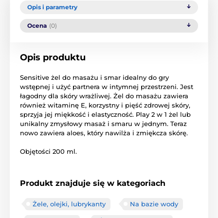
Opis i parametry
Ocena
(0)
Opis produktu
Sensitive
żel
do masażu
i
smar
idealny do
gry
wstępnej
i użyć
partnera
w intymnej
przestrzeni.
Jest
łagodny dla
skóry wrażliwej
.
Żel
do masażu
zawiera
również
witaminę E,
korzystny
i
pięść
zdrowej skóry
,
sprzyja
jej miękkość
i elastyczność
.
Play 2
w 1
żel
lub
unikalny
zmysłowy
masaż
i smaru
w jednym.
Teraz
nowo
zawiera
aloes
, który
nawilża i
zmiękcza skórę
.
Objętości 200 ml
.
Produkt znajduje się w kategoriach
Żele, olejki, lubrykanty
Na bazie wody