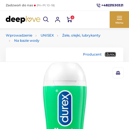
+48221530321
Zadzwoń do nas
(Pn-Pt 10-18)
0
Menu
Wprowadzenie
UNISEX
Żele, olejki, lubrykanty
Na bazie wody
Producent