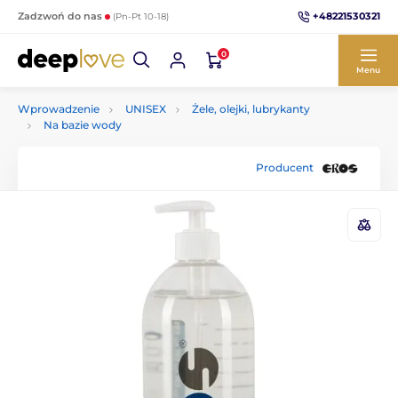
+48221530321
Zadzwoń do nas
(Pn-Pt 10-18)
0
Menu
Wprowadzenie
UNISEX
Żele, olejki, lubrykanty
Na bazie wody
Producent