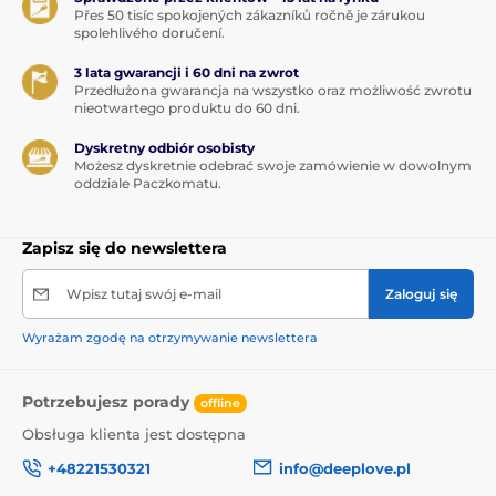
Přes 50 tisíc spokojených zákazníků ročně je zárukou
spolehlivého doručení.
3 lata gwarancji i 60 dni na zwrot
Przedłużona gwarancja na wszystko oraz możliwość zwrotu
nieotwartego produktu do 60 dni.
Dyskretny odbiór osobisty
Możesz dyskretnie odebrać swoje zamówienie w dowolnym
oddziale Paczkomatu.
Zapisz się do newslettera
Wpisz tutaj swój e-mail
Zaloguj się
Wyrażam zgodę na otrzymywanie newslettera
Potrzebujesz porady
offline
Obsługa klienta jest dostępna
+48221530321
info@deeplove.pl