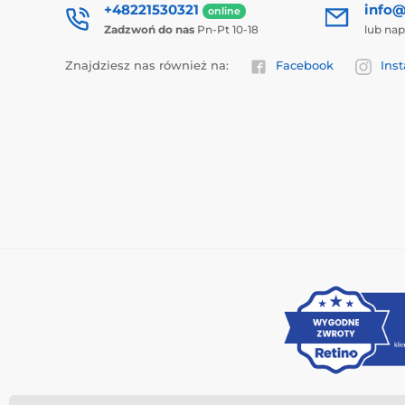
+48221530321
info@
online
Zadzwoń do nas
Pn-Pt 10-18
lub nap
Znajdziesz nas również na:
Facebook
Ins