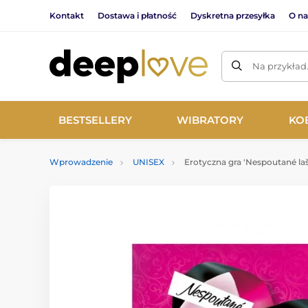
Kontakt
Dostawa i płatność
Dyskretna przesyłka
O na
Na przykład
BESTSELLERY
WIBRATORY
KO
Wprowadzenie
UNISEX
Erotyczna gra 'Nespoutané la