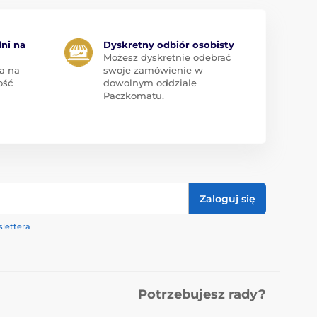
dni na
Dyskretny odbiór osobisty
Możesz dyskretnie odebrać
a na
swoje zamówienie w
ość
dowolnym oddziale
Paczkomatu.
Zaloguj się
lettera
Potrzebujesz rady?