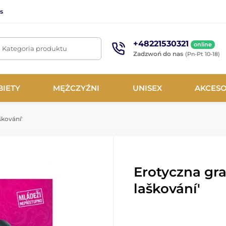
s
+48221530321
online
. Kategoria produktu
Zadzwoń do nas
(Pn-Pt 10-18)
BIETY
MĘŻCZYŹNI
UNISEX
AKCESO
škování'
Erotyczna gr
laškování'