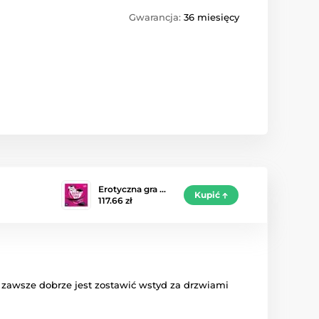
Gwarancja:
36 miesięcy
Erotyczna gra …
Kupić
117.66 zł
e zawsze dobrze jest zostawić wstyd za drzwiami