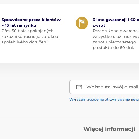
Sprawdzone przez klientów
3 lata gwarancji i 60 
– 15 lat na rynku
zwrot
Přes 50 tisíc spokojených
Przedłużona gwarancj
zákazníků ročně je zárukou
wszystko oraz możliw
spolehlivého doručení.
zwrotu nieotwartego
produktu do 60 dni.
Wpisz tutaj swój e-mail
Wyrażam zgodę na otrzymywanie news
Więcej informacji