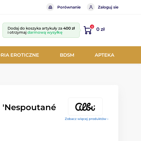
Porównanie
Zaloguj sie
0
Dodaj do koszyka artykuły za
400 zł
0 zł
i otrzymaj
darmową wysyłkę
RIA EROTICZNE
BDSM
APTEKA
a 'Nespoutané
Zobacz więcej produktów ›