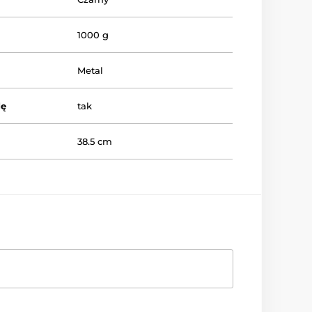
1000 g
Metal
dę
tak
38.5 cm