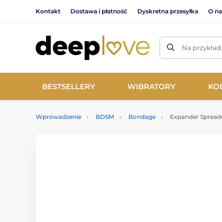
Kontakt
Dostawa i płatność
Dyskretna przesyłka
O na
Na przykład
BESTSELLERY
WIBRATORY
KO
Wprowadzenie
BDSM
Bondage
Expander Spreade