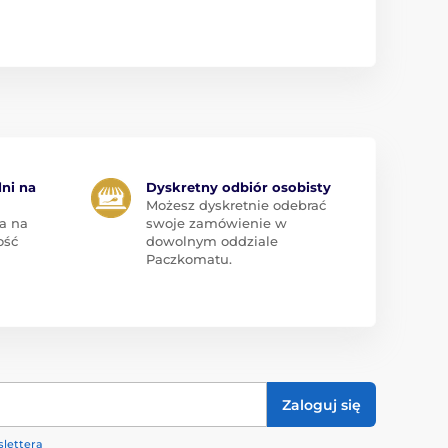
dni na
Dyskretny odbiór osobisty
Możesz dyskretnie odebrać
a na
swoje zamówienie w
ość
dowolnym oddziale
Paczkomatu.
Zaloguj się
lettera