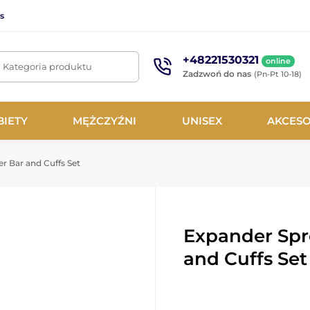
s
+48221530321
online
. Kategoria produktu
Zadzwoń do nas
(Pn-Pt 10-18)
BIETY
MĘŻCZYŹNI
UNISEX
AKCESO
r Bar and Cuffs Set
Expander Spr
and Cuffs Set