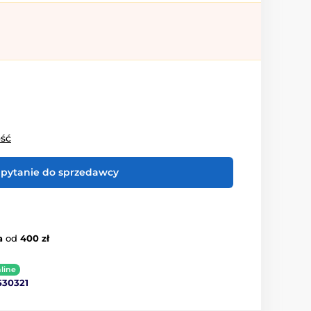
ość
pytanie do sprzedawcy
a
od
400 zł
line
530321