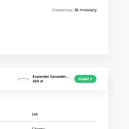
Gwarancja:
36 miesięcy
Expander Spreader…
Kupić
269 zł
tak
Czarny