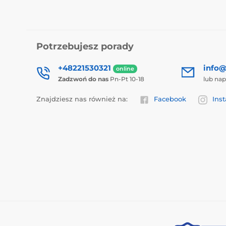
Potrzebujesz porady
+48221530321
info@
online
Zadzwoń do nas
Pn-Pt 10-18
lub nap
Znajdziesz nas również na:
Facebook
Ins