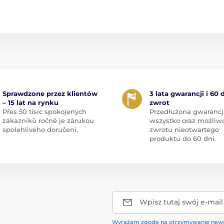
Sprawdzone przez klientów
3 lata gwarancji i 60 
– 15 lat na rynku
zwrot
Přes 50 tisíc spokojených
Przedłużona gwarancj
zákazníků ročně je zárukou
wszystko oraz możliw
spolehlivého doručení.
zwrotu nieotwartego
produktu do 60 dni.
Wpisz tutaj swój e-mail
Wyrażam zgodę na otrzymywanie news