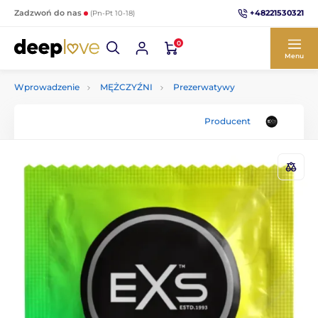
+48221530321
Zadzwoń do nas
(Pn-Pt 10-18)
0
Menu
Wprowadzenie
MĘŻCZYŹNI
Prezerwatywy
Producent