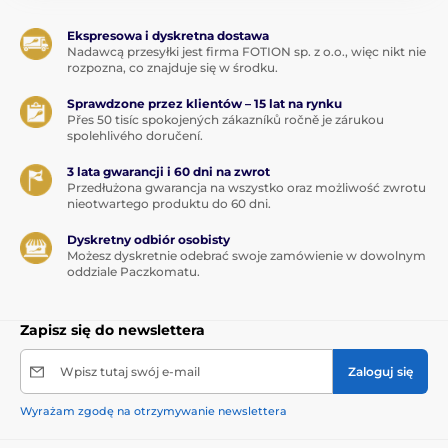
Ekspresowa i dyskretna dostawa
Nadawcą przesyłki jest firma FOTION sp. z o.o., więc nikt nie
rozpozna, co znajduje się w środku.
Sprawdzone przez klientów – 15 lat na rynku
Přes 50 tisíc spokojených zákazníků ročně je zárukou
spolehlivého doručení.
3 lata gwarancji i 60 dni na zwrot
Przedłużona gwarancja na wszystko oraz możliwość zwrotu
nieotwartego produktu do 60 dni.
Dyskretny odbiór osobisty
Możesz dyskretnie odebrać swoje zamówienie w dowolnym
oddziale Paczkomatu.
Zapisz się do newslettera
Wpisz tutaj swój e-mail
Zaloguj się
Wyrażam zgodę na otrzymywanie newslettera