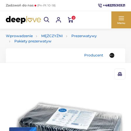
+48221530321
Zadzwoń do nas
(Pn-Pt 10-18)
0
Menu
Wprowadzenie
MĘŻCZYŹNI
Prezerwatywy
Pakiety prezerwatyw
Producent