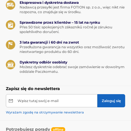
Ekspresowa i dyskretna dostawa
Nadawcą przesyłki jest firma FOTION sp. z o.o., więc nikt nie
rozpozna, co znajduje się w środku.
Sprawdzone przez klientów – 15 lat na rynku
Přes 50 tisíc spokojených zákazníků ročně je zárukou
spolehlivého doručení.
3 lata gwarancji i 60 dni na zwrot
Przedłużona gwarancja na wszystko oraz możliwość zwrotu
nieotwartego produktu do 60 dni.
Dyskretny odbiór osobisty
Możesz dyskretnie odebrać swoje zamówienie w dowolnym
oddziale Paczkomatu.
Zapisz się do newslettera
Wpisz tutaj swój e-mail
Zaloguj się
Wyrażam zgodę na otrzymywanie newslettera
Potrzebujesz porady
offline