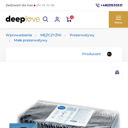
+48221530321
Zadzwoń do nas
(Pn-Pt 10-18)
0
Menu
Wprowadzenie
MĘŻCZYŹNI
Prezerwatywy
Małe prezerwatywy
Producent