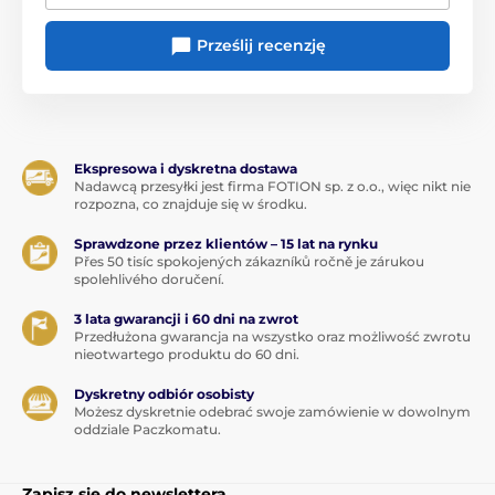
Prześlij recenzję
Ekspresowa i dyskretna dostawa
Nadawcą przesyłki jest firma FOTION sp. z o.o., więc nikt nie
rozpozna, co znajduje się w środku.
Sprawdzone przez klientów – 15 lat na rynku
Přes 50 tisíc spokojených zákazníků ročně je zárukou
spolehlivého doručení.
3 lata gwarancji i 60 dni na zwrot
Przedłużona gwarancja na wszystko oraz możliwość zwrotu
nieotwartego produktu do 60 dni.
Dyskretny odbiór osobisty
Możesz dyskretnie odebrać swoje zamówienie w dowolnym
oddziale Paczkomatu.
Zapisz się do newslettera