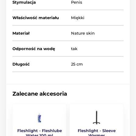
Stymulacja
Penis
Właściwość materiału
Miękki
Materiał
Nature skin
Odporność na wodę
tak
Długość
25 cm
Zalecane akcesoria
Fleshlight - Fleshlube
Fleshlight - Sleeve
Water 100 ml
Warmer