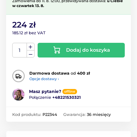
Zamówienia do 11. 8. 12:00, przewidywana dostawa:
u Ciebie
w czwartek 13. 8.
224 zł
185.12 zł bez VAT
Dodaj do koszyka
Darmowa dostawa
od
400 zł
Opcje dostawy ›
Masz pytanie?
offline
Połączenie
+48221530321
Kod produktu:
P22344
Gwarancja:
36 miesięcy