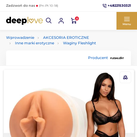
+48221530321
Zadzwoń do nas
(Pn-Pt 10-18)
0
Menu
Wprowadzenie
AKCESORIA EROTICZNE
Inne marki erotyczne
Waginy Fleshlight
Producent