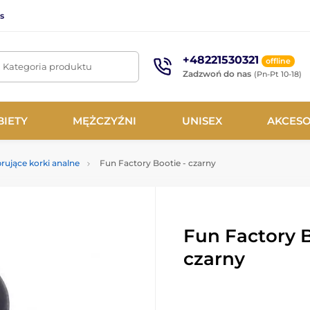
s
+48221530321
offline
. Kategoria produktu
Zadzwoń do nas
(Pn-Pt 10-18)
BIETY
MĘŻCZYŹNI
UNISEX
AKCESO
rujące korki analne
Fun Factory Bootie - czarny
Fun Factory B
czarny