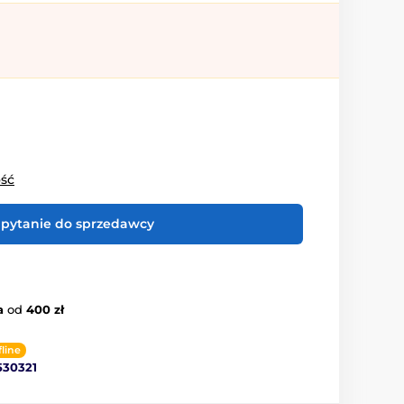
ość
pytanie do sprzedawcy
a
od
400 zł
fline
530321