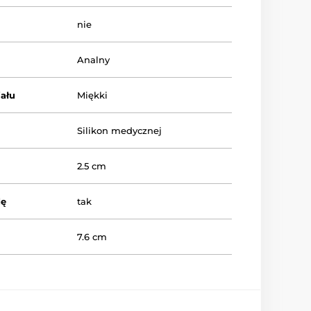
nie
Analny
ału
Miękki
Silikon medycznej
2.5 cm
dę
tak
7.6 cm