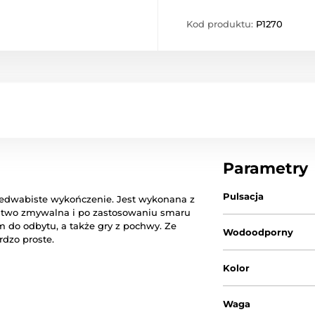
Kod produktu:
P1270
Parametry
Pulsacja
jedwabiste
wykończenie
.
Jest wykonana z
łatwo
zmywalna i
po zastosowaniu
smaru
m do
odbytu
, a także
gry
z pochwy
.
Ze
Wodoodporny
rdzo
proste.
Kolor
Waga