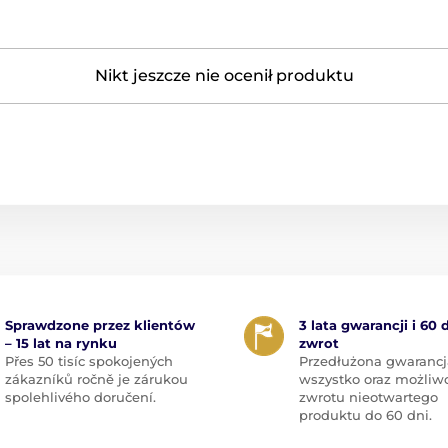
Nikt jeszcze nie ocenił produktu
Sprawdzone przez klientów
3 lata gwarancji i 60 
– 15 lat na rynku
zwrot
Přes 50 tisíc spokojených
Przedłużona gwarancj
zákazníků ročně je zárukou
wszystko oraz możliw
spolehlivého doručení.
zwrotu nieotwartego
produktu do 60 dni.