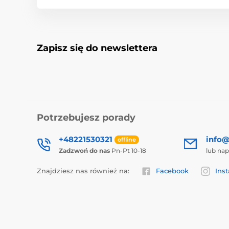
Zapisz się do newslettera
Potrzebujesz porady
+48221530321
info@
offline
Zadzwoń do nas
Pn-Pt 10-18
lub nap
Znajdziesz nas również na:
Facebook
Ins