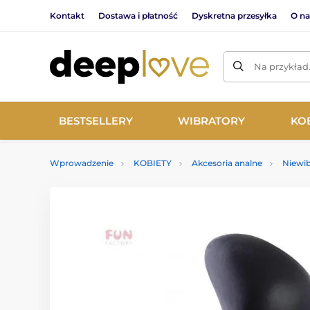
Kontakt
Dostawa i płatność
Dyskretna przesyłka
O na
Na przykład
BESTSELLERY
WIBRATORY
KO
Wprowadzenie
KOBIETY
Akcesoria analne
Niewib