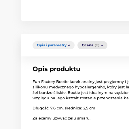
Opis i parametry
Ocena
(0)
Opis produktu
Fun Factory
Bootie
korek
analny
jest
przyjemny i
silikonu
medycznego
hypoalergeního
,
który jest 
żel
bardzo śliskie
.
Bootie
jest
idealnym narzędzie
względu
na jego kształt
zostanie
przenoszenia
ba
Długość:
7,6
cm, średnica
:
2,5 cm
Zalecamy
używać
żelu
smaru
.