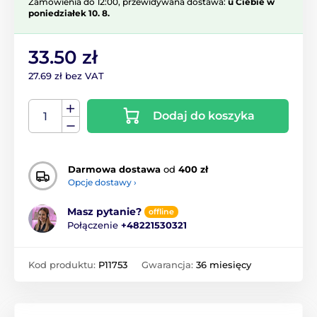
Zamówienia do 12:00, przewidywana dostawa:
u Ciebie w
poniedziałek 10. 8.
33.50 zł
27.69 zł bez VAT
Dodaj do koszyka
Darmowa dostawa
od
400 zł
Opcje dostawy ›
Masz pytanie?
offline
Połączenie
+48221530321
Kod produktu:
P11753
Gwarancja:
36 miesięcy