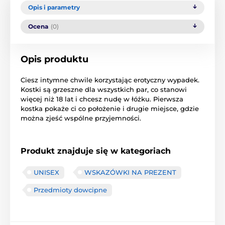
Opis i parametry
Ocena
(0)
Opis produktu
Ciesz
intymne chwile
korzystając
erotyczny
wypadek.
Kostki
są grzeszne
dla wszystkich
par
, co stanowi
więcej niż
18
lat
i chcesz
nudę
w łóżku
.
Pierwsza
kostka
pokaże
ci co
położenie i
drugie miejsce
,
gdzie
można zjeść
wspólne
przyjemności
.
Produkt znajduje się w kategoriach
UNISEX
WSKAZÓWKI NA PREZENT
Przedmioty dowcipne