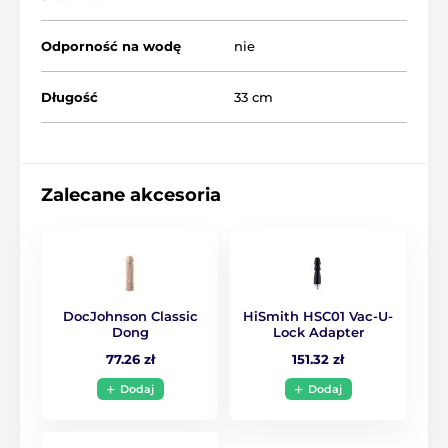
Odporność na wodę
nie
Długość
33 cm
Zalecane akcesoria
DocJohnson Classic
HiSmith HSC01 Vac-U-
Dong
Lock Adapter
77.26 zł
151.32 zł
Dodaj
Dodaj