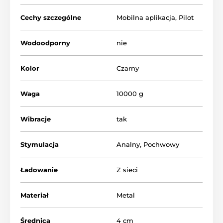
Cechy szczególne
Mobilna aplikacja
,
Pilot
Wodoodporny
nie
Kolor
Czarny
Waga
10000 g
Wibracje
tak
Stymulacja
Analny
,
Pochwowy
Ładowanie
Z sieci
Materiał
Metal
Średnica
4 cm