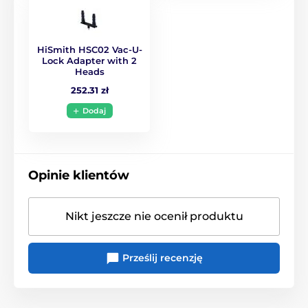
HiSmith HSC02 Vac-U-
Lock Adapter with 2
Heads
252.31 zł
Dodaj
Opinie klientów
Nikt jeszcze nie ocenił produktu
Prześlij recenzję