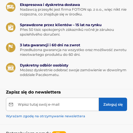
Ekspresowa i dyskretna dostawa
Nadawcą przesyłki jest firma FOTION sp. z o.o., więc nikt nie
rozpozna, co znajduje się w środku.
Sprawdzone przez klientów – 15 lat na rynku
Přes 50 tisíc spokojených zákazníků ročně je zárukou
spolehlivého doručení.
3 lata gwarancji i 60 dni na zwrot
Przedłużona gwarancja na wszystko oraz możliwość zwrotu
nieotwartego produktu do 60 dni.
Dyskretny odbiór osobisty
Możesz dyskretnie odebrać swoje zamówienie w dowolnym
oddziale Paczkomatu.
Zapisz się do newslettera
Wpisz tutaj swój e-mail
Zaloguj się
Wyrażam zgodę na otrzymywanie newslettera