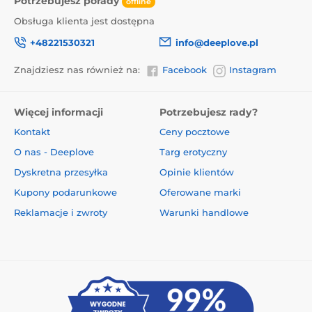
Potrzebujesz porady
offline
Obsługa klienta jest dostępna
+48221530321
info@deeplove.pl
Znajdziesz nas również na:
Facebook
Instagram
Więcej informacji
Potrzebujesz rady?
Kontakt
Ceny pocztowe
O nas - Deeplove
Targ erotyczny
Dyskretna przesyłka
Opinie klientów
Kupony podarunkowe
Oferowane marki
Reklamacje i zwroty
Warunki handlowe