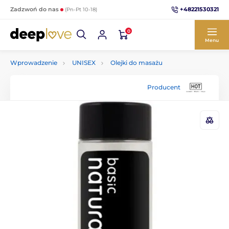
+48221530321
Zadzwoń do nas
(Pn-Pt 10-18)
0
Menu
Wprowadzenie
UNISEX
Olejki do masażu
Producent