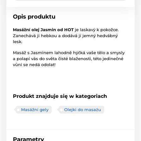
Opis produktu
Masážní olej Jasmin od HOT
je laskavý k pokožce.
Zanechává ji hebkou a dodává jí jemný hedvábný
lesk.
Masáž s Jasminem lahodně hýčká vaše tělo a smysly
a polapí vás do světa čisté blaženosti, této jedinečné
vůni se nedá odolat!
Produkt znajduje się w kategoriach
Masážní gely
Olejki do masażu
Parametry