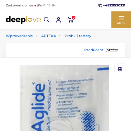
+48221530321
Zadzwoń do nas
(Pn-Pt 10-18)
0
Menu
Wprowadzenie
APTEKA
Próbki i testery
Producent