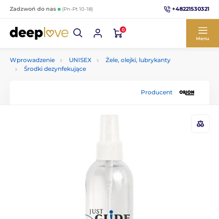
+48221530321
Zadzwoń do nas
(Pn-Pt 10-18)
0
Menu
Wprowadzenie
UNISEX
Żele, olejki, lubrykanty
Środki dezynfekujące
Producent