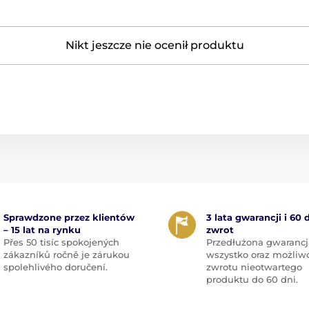
Nikt jeszcze nie ocenił produktu
Sprawdzone przez klientów
3 lata gwarancji i 60 
– 15 lat na rynku
zwrot
Přes 50 tisíc spokojených
Przedłużona gwarancj
zákazníků ročně je zárukou
wszystko oraz możliw
spolehlivého doručení.
zwrotu nieotwartego
produktu do 60 dni.