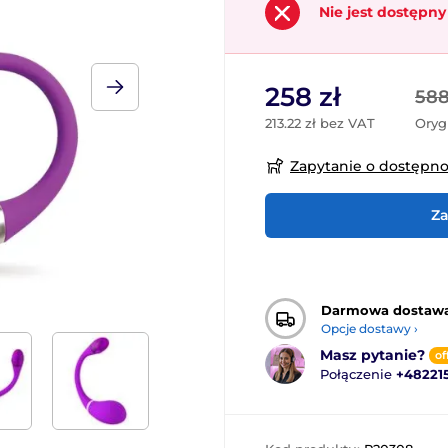
Nie jest dostępny
258 zł
588
213.22 zł bez VAT
Oryg
Zapytanie o dostępn
Za
Darmowa dostaw
Opcje dostawy ›
Masz pytanie?
of
Połączenie
+48221