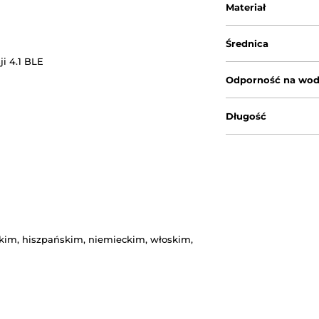
Materiał
Średnica
i 4.1 BLE
Odporność na wo
Długość
skim, hiszpańskim, niemieckim, włoskim,