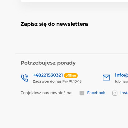
Zapisz się do newslettera
Potrzebujesz porady
+48221530321
info@
offline
Zadzwoń do nas
Pn-Pt 10-18
lub nap
Znajdziesz nas również na:
Facebook
Ins