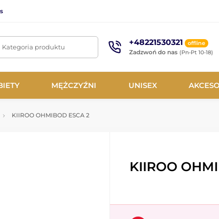
s
+48221530321
offline
. Kategoria produktu
Zadzwoń do nas
(Pn-Pt 10-18)
BIETY
MĘŻCZYŹNI
UNISEX
AKCESO
KIIROO OHMIBOD ESCA 2
KIIROO OHMI