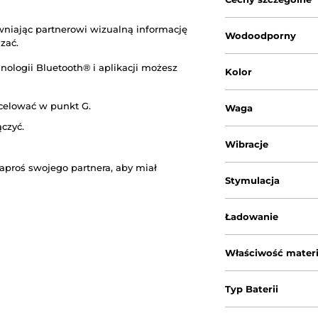
wniając partnerowi wizualną informację
Wodoodporny
zać.
nologii Bluetooth® i aplikacji możesz
Kolor
 celować w punkt G.
Waga
czyć.
Wibracje
proś swojego partnera, aby miał
Stymulacja
Ładowanie
Właściwość materi
Typ Baterii