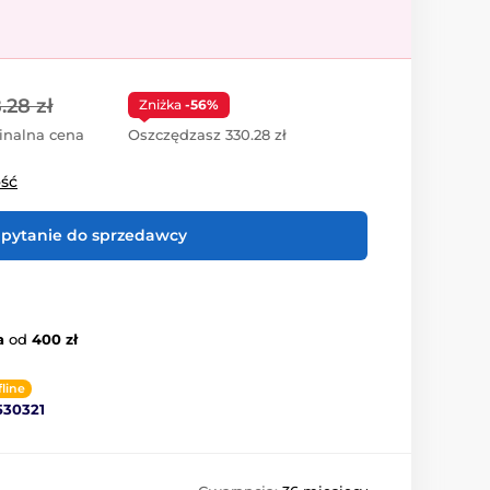
.28 zł
Zniżka
-56%
inalna cena
Oszczędzasz 330.28 zł
ość
pytanie do sprzedawcy
a
od
400 zł
fline
530321