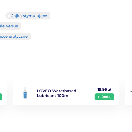
Jajka stymulujące
ule Venus
oce erotyczne
19.95 zł
LOVEO Waterbased
Lubricant 100ml
Dodaj