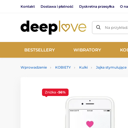
Kontakt
Dostawa i płatność
Dyskretna przesyłka
O na
Na przykład
BESTSELLERY
WIBRATORY
KO
Wprowadzenie
KOBIETY
Kulki
Jajka stymulujące
Zniżka
-56%