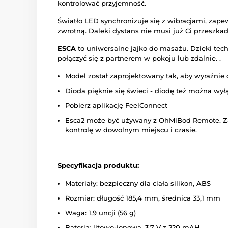
kontrolować przyjemność.
Światło LED synchronizuje się z wibracjami, zape
zwrotną. Daleki dystans nie musi już Ci przeszkad
ESCA
to uniwersalne jajko do masażu. Dzięki tech
połączyć się z partnerem w pokoju lub zdalnie. .
Model został zaprojektowany tak, aby wyraźnie
Dioda pięknie się świeci - diodę też można wyłą
Pobierz aplikację FeelConnect
Esca2 może być używany z OhMiBod Remote. Za
kontrolę w dowolnym miejscu i czasie.
Specyfikacja produktu:
Materiały: bezpieczny dla ciała silikon, ABS
Rozmiar: długość 185,4 mm, średnica 33,1 mm
Waga: 1,9 uncji (56 g)
Bateria: litowo-jonowa, 3,7 V z 220 mAH