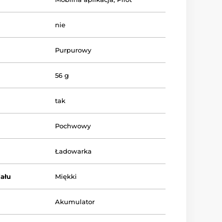
nie
Purpurowy
56 g
tak
Pochwowy
Ładowarka
ału
Miękki
Akumulator