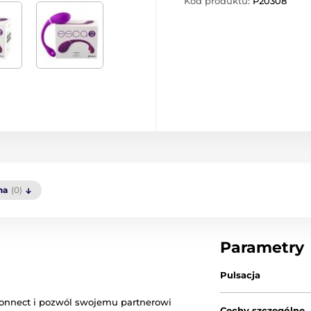
Kod produktu:
P20308
na
(0)
Parametry
Pulsacja
 Connect i pozwól swojemu partnerowi
Cechy szczególne