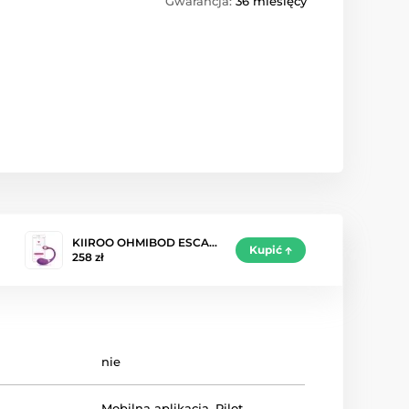
Gwarancja:
36 miesięcy
KIIROO OHMIBOD ESCA…
Kupić
258 zł
nie
Mobilna aplikacja
,
Pilot