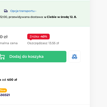
Opcje transportu ›
 12:00, przewidywana dostawa:
u Ciebie w środę 12. 8.
0 zł
Zniżka
-40%
inalna cena
Oszczędzasz 13.55 zł
Dodaj do koszyka
a
od
400 zł
fline
530321