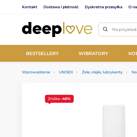
Kontakt
Dostawa i płatność
Dyskretna przesyłka
O na
Na przykład
BESTSELLERY
WIBRATORY
KO
Wprowadzenie
UNISEX
Żele, olejki, lubrykanty
Na
Zniżka
-40%