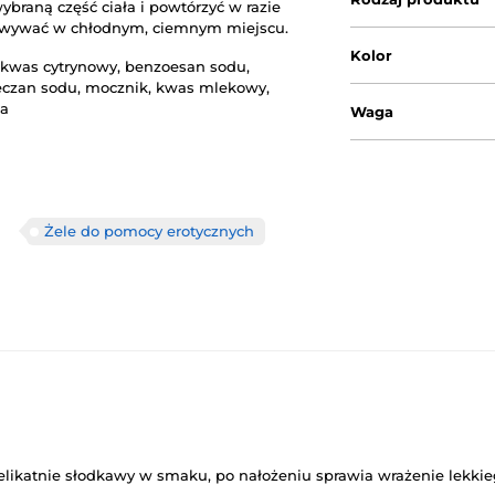
braną część ciała i powtórzyć w razie
howywać w chłodnym, ciemnym miejscu.
Kolor
a, kwas cytrynowy, benzoesan sodu,
mleczan sodu, mocznik, kwas mlekowy,
na
Waga
Żele do pomocy erotycznych
. Delikatnie słodkawy w smaku, po nałożeniu sprawia wrażenie lekki