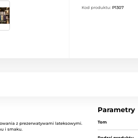
Kod produktu:
P1307
Parametry
Tom
osowania z prezerwatywami lateksowymi.
hu i smaku.
Rodzaj produktu