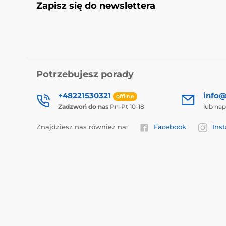
Zapisz się do newslettera
Potrzebujesz porady
+48221530321
info@
offline
Zadzwoń do nas
Pn-Pt 10-18
lub nap
Znajdziesz nas również na:
Facebook
Ins