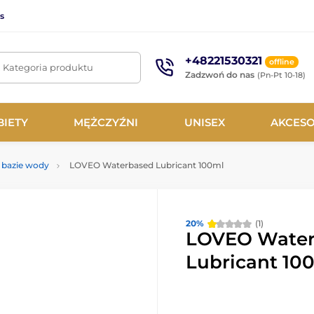
s
+48221530321
offline
. Kategoria produktu
Zadzwoń do nas
(Pn-Pt 10-18)
BIETY
MĘŻCZYŹNI
UNISEX
AKCESO
 bazie wody
LOVEO Waterbased Lubricant 100ml
20%
(1)
LOVEO Water
Lubricant 10