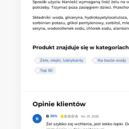
Sposób użycia: Nanieść wymaganą ilość żelu na wy
potrzeby. Trzymać poza zasięgiem dzieci. Przec
Składniki: woda, gliceryna, hydroksyetyloceluloz
sorbinian potasu, glikol pentylenowy, sorbitol, 
seryna, wodorotlenek sodu, chlorek sodu, alantoi
Produkt znajduje się w kategoriach
Żele, olejki, lubrykanty
Na bazie wody
Top 50
Opinie klientów
B
20%
04. 01. 2025
B
Żel szybko się wchłania, jest lekko lepki