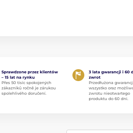
Sprawdzone przez klientów
3 lata gwarancji i 60 
– 15 lat na rynku
zwrot
Přes 50 tisíc spokojených
Przedłużona gwarancj
zákazníků ročně je zárukou
wszystko oraz możliw
spolehlivého doručení.
zwrotu nieotwartego
produktu do 60 dni.