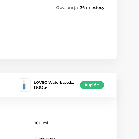
Gwarancja:
36 miesięcy
LOVEO Waterbased…
Kupić
19.95 zł
100 ml.
Klasyczny