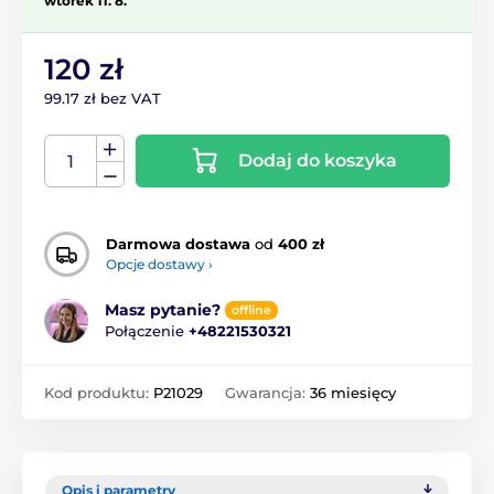
wtorek 11. 8.
120 zł
99.17 zł bez VAT
Dodaj do koszyka
Darmowa dostawa
od
400 zł
Opcje dostawy ›
Masz pytanie?
offline
Połączenie
+48221530321
Kod produktu:
P21029
Gwarancja:
36 miesięcy
Opis i parametry