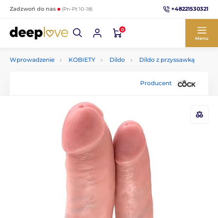
+48221530321
Zadzwoń do nas
(Pn-Pt 10-18)
0
Menu
Wprowadzenie
KOBIETY
Dildo
Dildo z przyssawką
Producent