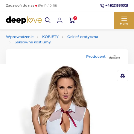
+48221530321
Zadzwoń do nas
(Pn-Pt 10-18)
0
Menu
Wprowadzenie
KOBIETY
Odzież erotyczna
Seksowne kostiumy
Producent