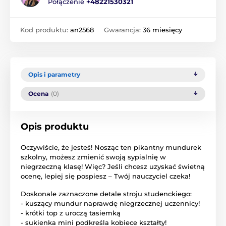
Połączenie
+48221530321
Kod produktu:
an2568
Gwarancja:
36 miesięcy
Opis i parametry
Ocena
(0)
Opis produktu
Oczywiście, że jesteś! Nosząc ten pikantny mundurek
szkolny, możesz zmienić swoją sypialnię w
niegrzeczną klasę! Więc? Jeśli chcesz uzyskać świetną
ocenę, lepiej się pospiesz – Twój nauczyciel czeka!
Doskonale zaznaczone detale stroju studenckiego:
- kuszący mundur naprawdę niegrzecznej uczennicy!
- krótki top z uroczą tasiemką
- sukienka mini podkreśla kobiece kształty!