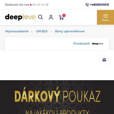
+48221530321
Zadzwoń do nas
(Pn-Pt 10-18)
0
Menu
Wprowadzenie
UNISEX
Bony upominkowe
Producent