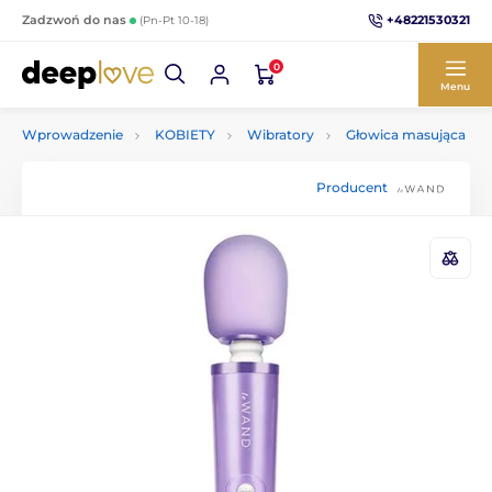
+48221530321
Zadzwoń do nas
(Pn-Pt 10-18)
0
Menu
Wprowadzenie
KOBIETY
Wibratory
Głowica masująca
Producent