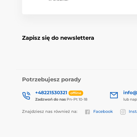
Zapisz się do newslettera
Potrzebujesz porady
+48221530321
info@
offline
Zadzwoń do nas
Pn-Pt 10-18
lub nap
Znajdziesz nas również na:
Facebook
Ins