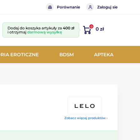
Porównanie
Zaloguj sie
0
Dodaj do koszyka artykuły za
400 zł
0 zł
i otrzymaj
darmową wysyłkę
RIA EROTICZNE
BDSM
APTEKA
Zobacz więcej produktów ›