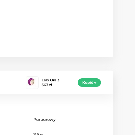
Lelo Ora 3
Kupić
563 zł
Purpurowy
118 g