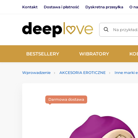
Kontakt
Dostawa i płatność
Dyskretna przesyłka
O na
Na przykład
BESTSELLERY
WIBRATORY
KO
Wprowadzenie
AKCESORIA EROTICZNE
Inne marki 
Darmowa dostawa