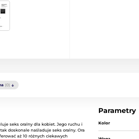
na
(0)
Parametry
Kolor
uje seks oralny dla kobiet.
Jego ruchu i
 tak doskonale naśladuje seks oralny.
Ora
e oferować aż 10 różnych ciekawych
Waga