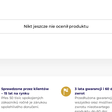
Nikt jeszcze nie ocenił produktu
Sprawdzone przez klientów
3 lata gwarancji i 60 
– 15 lat na rynku
zwrot
Přes 50 tisíc spokojených
Przedłużona gwarancj
zákazníků ročně je zárukou
wszystko oraz możliw
spolehlivého doručení.
zwrotu nieotwartego
produktu do 60 dni.