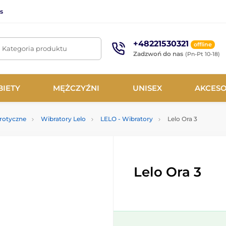
s
+48221530321
offline
. Kategoria produktu
Zadzwoń do nas
(Pn-Pt 10-18)
BIETY
MĘŻCZYŹNI
UNISEX
AKCESO
erotyczne
Wibratory Lelo
LELO - Wibratory
Lelo Ora 3
Lelo Ora 3