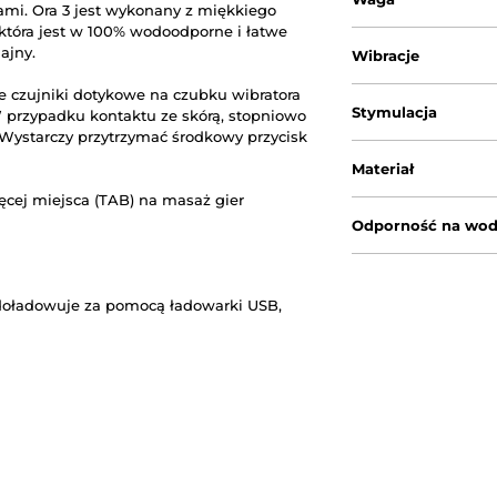
ami.
Ora 3 jest wykonany z miękkiego
która jest w 100% wodoodporne i łatwe
ajny.
Wibracje
e czujniki dotykowe na czubku wibratora
Stymulacja
W przypadku kontaktu ze skórą, stopniowo
Wystarczy przytrzymać środkowy przycisk
Materiał
ęcej miejsca (TAB) na masaż gier
Odporność na wo
doładowuje za pomocą ładowarki USB,
.