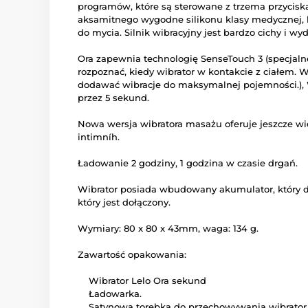
programów, które są sterowane z trzema przycisk
aksamitnego wygodne silikonu klasy medycznej, 
do mycia.
Silnik wibracyjny jest bardzo cichy i wyd
Ora zapewnia technologię SenseTouch 3 (specjaln
rozpoznać, kiedy wibrator w kontakcie z ciałem. 
dodawać wibracje do maksymalnej pojemności.), 
przez 5 sekund.
Nowa wersja wibratora masażu oferuje jeszcze wi
intimníh.
Ładowanie 2 godziny, 1 godzina w czasie drgań.
Wibrator posiada wbudowany akumulator, który 
który jest dołączony.
Wymiary: 80 x 80 x 43mm, waga: 134 g.
Zawartość opakowania:
Wibrator Lelo Ora sekund
Ładowarka.
Satynowa torebka do przechowywania wibrator