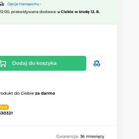
Opcje transportu ›
 12:00, przewidywana dostawa:
u Ciebie w środę 12. 8.
Dodaj do koszyka
rodukt do Ciebie
za darmo
fline
530321
Gwarancja:
36 miesięcy