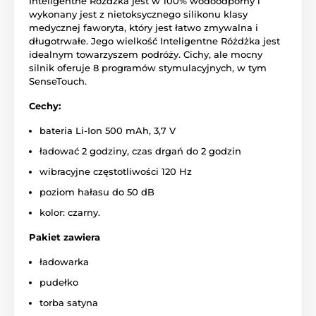
Inteligentne Różdżka jest w 100% wodoodporny i
wykonany jest z nietoksycznego silikonu klasy
medycznej faworyta, który jest łatwo zmywalna i
długotrwałe. Jego wielkość Inteligentne Różdżka jest
idealnym towarzyszem podróży. Cichy, ale mocny
silnik oferuje 8 programów stymulacyjnych, w tym
SenseTouch.
Cechy:
bateria Li-Ion 500 mAh, 3,7 V
ładować 2 godziny, czas drgań do 2 godzin
wibracyjne częstotliwości 120 Hz
poziom hałasu do 50 dB
kolor: czarny.
Pakiet zawiera
ładowarka
pudełko
torba satyna