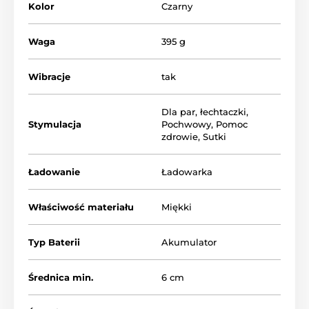
Kolor
Czarny
Waga
395 g
Wibracje
tak
Dla par
,
łechtaczki
,
Stymulacja
Pochwowy
,
Pomoc
zdrowie
,
Sutki
Ładowanie
Ładowarka
Właściwość materiału
Miękki
Typ Baterii
Akumulator
Średnica min.
6 cm