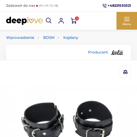
+48221530321
Zadzwoń do nas
(Pn-Pt 10-18)
0
Menu
Wprowadzenie
BDSM
Kajdany
Producent