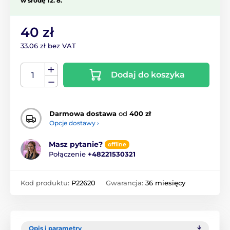
w środę 12. 8.
40 zł
33.06 zł bez VAT
Dodaj do koszyka
Darmowa dostawa
od
400 zł
Opcje dostawy ›
Masz pytanie?
offline
Połączenie
+48221530321
Kod produktu:
P22620
Gwarancja:
36 miesięcy
Opis i parametry