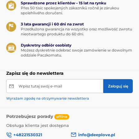
Sprawdzone przez klientów – 15 lat na rynku
Přes 50 tisíc spokojených zákazníků ročně je zárukou
spolehlivého doručení.
3 lata gwarancji i 60 dni na zwrot
Przedłużona gwarancja na wszystko oraz możliwość zwrotu
nieotwartego produktu do 60 dni.
Dyskretny odbiór osobisty
Możesz dyskretnie odebrać swoje zamówienie w dowolnym
oddziale Paczkomatu.
Zapisz się do newslettera
Wpisz tutaj swój e-mail
Zaloguj się
Wyrażam zgodę na otrzymywanie newslettera
Potrzebujesz porady
offline
Obsługa klienta jest dostępna
+48221530321
info@deeplove.pl