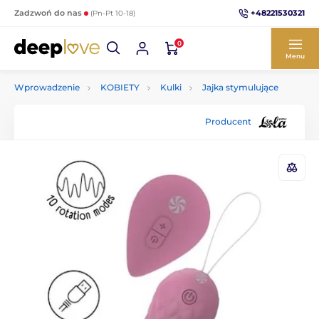
+48221530321
Zadzwoń do nas
(Pn-Pt 10-18)
0
Menu
Wprowadzenie
KOBIETY
Kulki
Jajka stymulujące
Producent