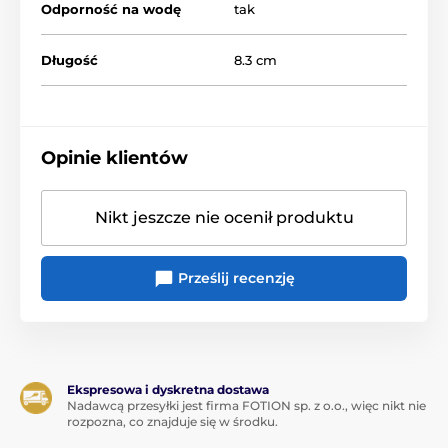
Odporność na wodę
tak
Długość
8.3 cm
Opinie klientów
Nikt jeszcze nie ocenił produktu
Prześlij recenzję
Ekspresowa i dyskretna dostawa
Nadawcą przesyłki jest firma FOTION sp. z o.o., więc nikt nie
rozpozna, co znajduje się w środku.