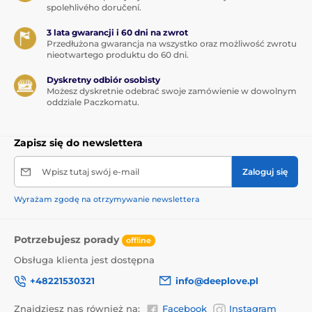
spolehlivého doručení.
3 lata gwarancji i 60 dni na zwrot
Przedłużona gwarancja na wszystko oraz możliwość zwrotu
nieotwartego produktu do 60 dni.
Dyskretny odbiór osobisty
Możesz dyskretnie odebrać swoje zamówienie w dowolnym
oddziale Paczkomatu.
Zapisz się do newslettera
Wpisz tutaj swój e-mail
Zaloguj się
Wyrażam zgodę na otrzymywanie newslettera
Potrzebujesz porady
offline
Obsługa klienta jest dostępna
+48221530321
info@deeplove.pl
Znajdziesz nas również na:
Facebook
Instagram