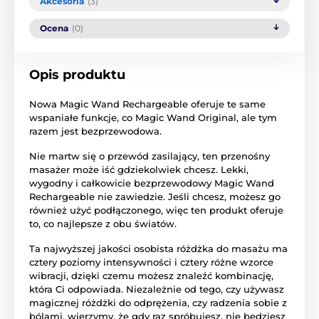
Akcesoria
(3)
Ocena
(0)
Opis produktu
Nowa Magic Wand Rechargeable oferuje te same
wspaniałe funkcje, co Magic Wand Original, ale tym
razem jest bezprzewodowa.
Nie martw się o przewód zasilający, ten przenośny
masażer może iść gdziekolwiek chcesz. Lekki,
wygodny i całkowicie bezprzewodowy Magic Wand
Rechargeable nie zawiedzie. Jeśli chcesz, możesz go
również użyć podłączonego, więc ten produkt oferuje
to, co najlepsze z obu światów.
Ta najwyższej jakości osobista różdżka do masażu ma
cztery poziomy intensywności i cztery różne wzorce
wibracji, dzięki czemu możesz znaleźć kombinację,
która Ci odpowiada. Niezależnie od tego, czy używasz
magicznej różdżki do odprężenia, czy radzenia sobie z
bólami, wierzymy, że gdy raz spróbujesz, nie będziesz