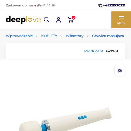
+48221530321
Zadzwoń do nas
(Pn-Pt 10-18)
0
Menu
Wprowadzenie
KOBIETY
Wibratory
Głowica masująca
Producent