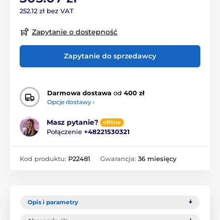
252.12 zł bez VAT
Zapytanie o dostępność
Zapytanie do sprzedawcy
Darmowa dostawa
od
400 zł
Opcje dostawy ›
Masz pytanie?
offline
Połączenie
+48221530321
Kod produktu:
P22481
Gwarancja:
36 miesięcy
Opis i parametry