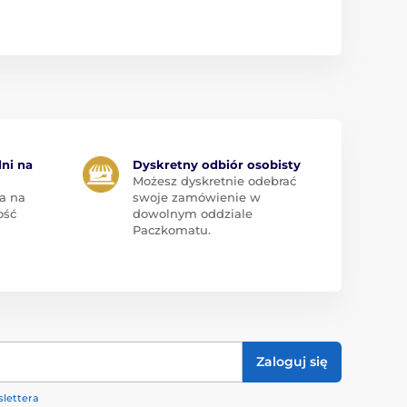
dni na
Dyskretny odbiór osobisty
Możesz dyskretnie odebrać
a na
swoje zamówienie w
ość
dowolnym oddziale
Paczkomatu.
Zaloguj się
lettera