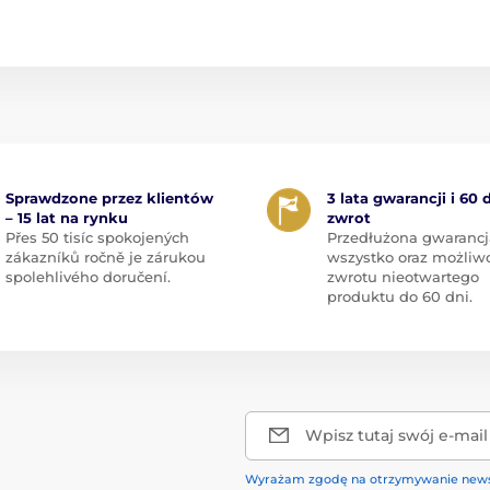
Sprawdzone przez klientów
3 lata gwarancji i 60 
– 15 lat na rynku
zwrot
Přes 50 tisíc spokojených
Przedłużona gwarancj
zákazníků ročně je zárukou
wszystko oraz możliw
spolehlivého doručení.
zwrotu nieotwartego
produktu do 60 dni.
Wpisz tutaj swój e-mail
Wyrażam zgodę na otrzymywanie news