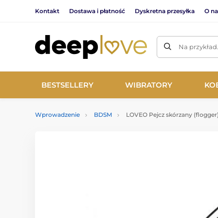
Kontakt
Dostawa i płatność
Dyskretna przesyłka
O na
Na przykład
BESTSELLERY
WIBRATORY
KO
Wprowadzenie
BDSM
LOVEO Pejcz skórzany (flogger)