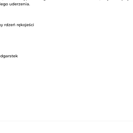
dego uderzenia.
y rdzeń rękojeści
adgarstek