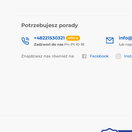
Potrzebujesz porady
+48221530321
info@
offline
Zadzwoń do nas
Pn-Pt 10-18
lub nap
Znajdziesz nas również na:
Facebook
Ins