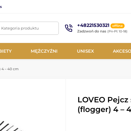
s
+48221530321
offline
. Kategoria produktu
Zadzwoń do nas
(Pn-Pt 10-18)
BIETY
MĘŻCZYŹNI
UNISEX
AKCESO
 4 – 40 cm
LOVEO Pejcz 
(flogger) 4 –