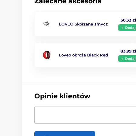
Zalecane akcesoria
50.33 z
LOVEO Skórzana smycz
Dodaj
83.99 z
Loveo obroża Black Red
Dodaj
Opinie klientów