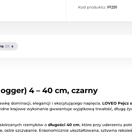
Kod produktu:
P1291
na
(0)
ogger) 4 – 40 cm, czarny
kę dominacji, elegancji i ekscytującego napięcia.
LOVEO Pejcz s
olidne krajowe wykonanie gwarantuje wyjątkową trwałość, długą ż
h skórzanych rzemyków o
długości 40 cm
, które przy uderzeniu po
, ostre szczypanie. Ergonomicznie ukształtowana, sztywna rękoje