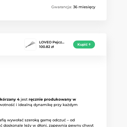
Gwarancja:
36 miesięcy
LOVEO Pejcz…
Kupić
100.82 zł
kórzany 4
jest
ręcznie produkowany w
ywotność i idealną dynamikę przy każdym
trafią wywołać szeroką gamę odczuć – od
ść doskonale leży w dłoni, zapewnia pewny chwyt