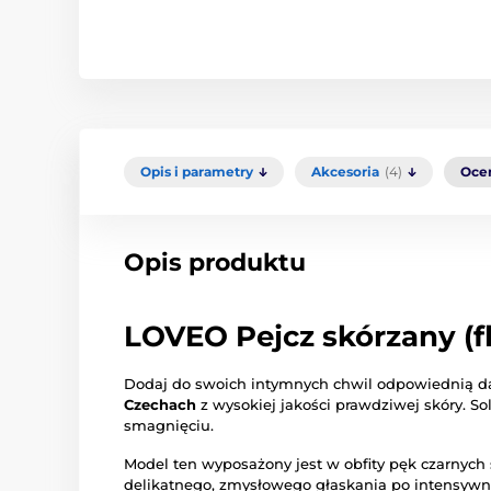
Opis i parametry
Akcesoria
(4)
Oce
Opis produktu
LOVEO Pejcz skórzany (fl
Dodaj do swoich intymnych chwil odpowiednią daw
Czechach
z wysokiej jakości prawdziwej skóry. S
smagnięciu.
Model ten wyposażony jest w obfity pęk czarnyc
delikatnego, zmysłowego głaskania po intensywne