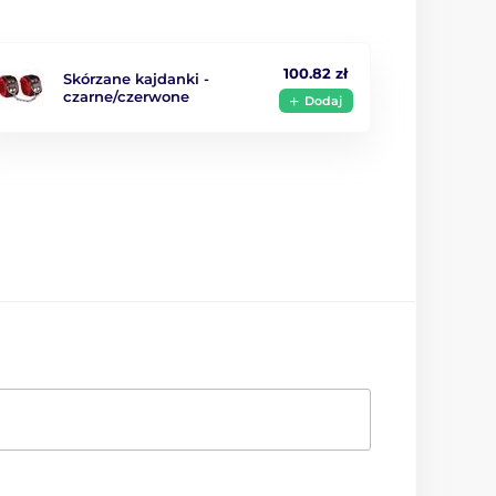
100.82 zł
Skórzane kajdanki -
czarne/czerwone
Dodaj