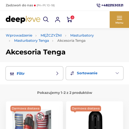
+48221530321
Zadzwoń do nas
(Pn-Pt 10-18)
0
Menu
Wprowadzenie
MĘŻCZYŹNI
Masturbatory
Masturbatory Tenga
Akcesoria Tenga
Akcesoria Tenga
Sortowanie
Filtr
Pokazujemy 1-2 z 2 produktów
Darmowa dostawa
Darmowa dostawa