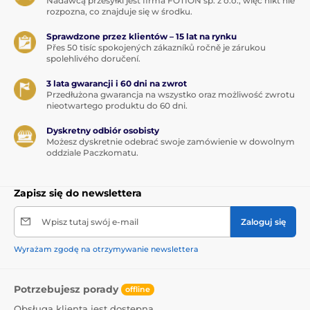
Nadawcą przesyłki jest firma FOTION sp. z o.o., więc nikt nie
rozpozna, co znajduje się w środku.
Sprawdzone przez klientów – 15 lat na rynku
Přes 50 tisíc spokojených zákazníků ročně je zárukou
spolehlivého doručení.
3 lata gwarancji i 60 dni na zwrot
Przedłużona gwarancja na wszystko oraz możliwość zwrotu
nieotwartego produktu do 60 dni.
Dyskretny odbiór osobisty
Możesz dyskretnie odebrać swoje zamówienie w dowolnym
oddziale Paczkomatu.
Zapisz się do newslettera
Wpisz tutaj swój e-mail
Zaloguj się
Wyrażam zgodę na otrzymywanie newslettera
Potrzebujesz porady
offline
Obsługa klienta jest dostępna