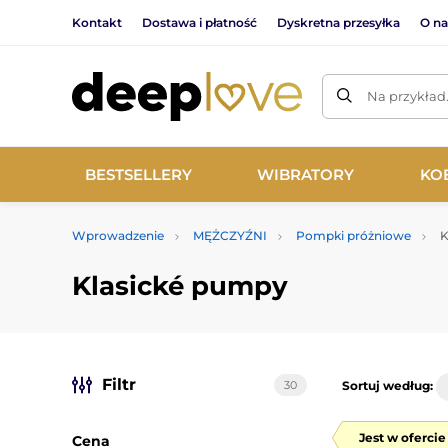
Kontakt
Dostawa i płatność
Dyskretna przesyłka
O na
Na przykład
BESTSELLERY
WIBRATORY
KO
Wprowadzenie
MĘŻCZYŹNI
Pompki próżniowe
K
Klasické pumpy
Filtr
30
Sortuj według:
Jest w oferci
Cena