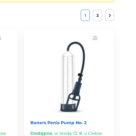
1
2
Boners Penis Pump No. 2
bie
Dostępne
,
w środę 12. 8. u Ciebie