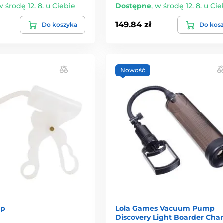
w środę 12. 8. u Ciebie
Dostępne
,
w środę 12. 8. u Cie
149.84 zł
Do koszyka
Do kos
Nowość
mp
Lola Games Vacuum Pump
Discovery Light Boarder Char