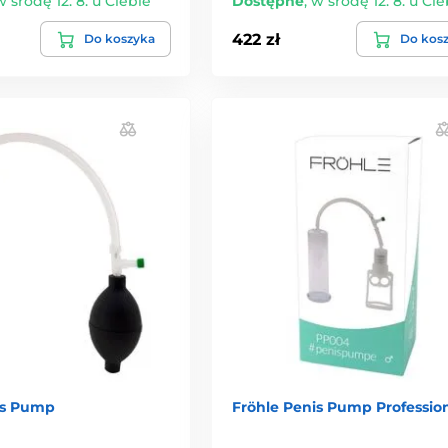
w środę 12. 8. u Ciebie
Dostępne
,
w środę 12. 8. u Cie
422 zł
Do koszyka
Do kos
is Pump
Fröhle Penis Pump Professio