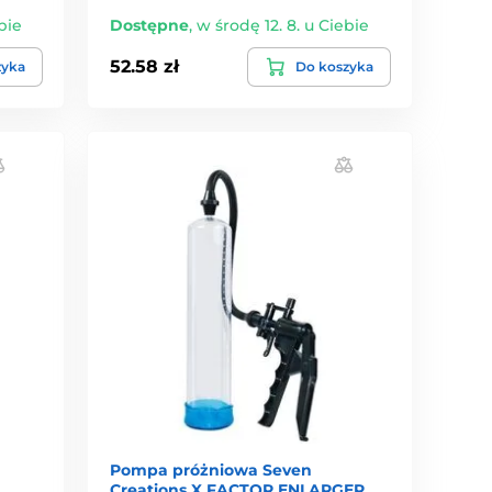
bie
Dostępne
,
w środę 12. 8. u Ciebie
52.58 zł
zyka
Do koszyka
Pompa próżniowa Seven
Creations X FACTOR ENLARGER