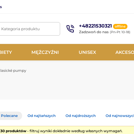
s
+48221530321
offline
. Kategoria produktu
Zadzwoń do nas
(Pn-Pt 10-18)
BIETY
MĘŻCZYŹNI
UNISEX
AKCESO
lasické pumpy
Polecane
Od najtańszych
Od najdroższych
Od najnowszyc
e 30 produktów
- filtruj wyniki dokładnie według własnych wymagań.