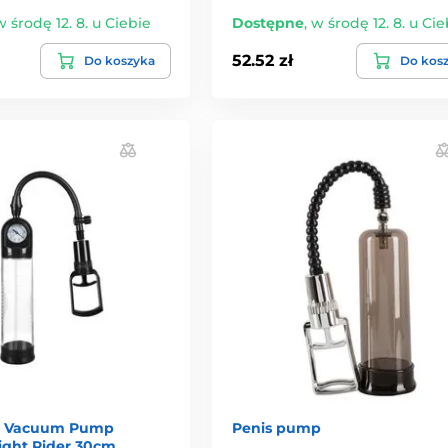
w środę 12. 8. u Ciebie
Dostępne
,
w środę 12. 8. u Cie
52.52 zł
Do koszyka
Do kos
s Vacuum Pump
Penis pump
Light Rider 30cm