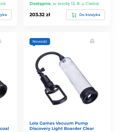
bie
Dostępne
,
w środę 12. 8. u Ciebie
203.32 zł
zyka
Do koszyka
Nowość
Lola Games Vacuum Pump
coal
Discovery Light Boarder Clear