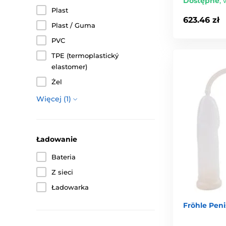
Dostępne
,
Plast
623.46 zł
Plast / Guma
PVC
TPE (termoplastický
elastomer)
Żel
Więcej (1)
Ładowanie
Bateria
Z sieci
Ładowarka
Fröhle Pen