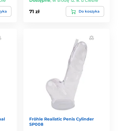
bie
Dostępne
,
w środę 12. 8. u Ciebie
71 zł
zyka
Do koszyka
nal
Fröhle Realistic Penis Cylinder
SP008