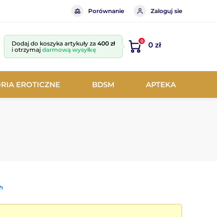
Porównanie
Zaloguj sie
0
Dodaj do koszyka artykuły za
400 zł
0 zł
i otrzymaj
darmową wysyłkę
RIA EROTICZNE
BDSM
APTEKA
h