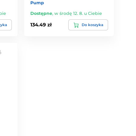
Pump
bie
Dostępne
,
w środę 12. 8. u Ciebie
134.49 zł
zyka
Do koszyka