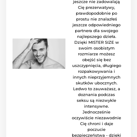
jeszcze nie zadowalają
Cię prezerwatywy,
prawdopodobnie po
prostu nie znalazłeś
jeszcze odpowiedniego
partnera dla swojego
najlepszego dzieła.
Dzięki MISTER SIZE w
swoim osobistym
rozmiarze możesz
obejść się bez
uszczypnięcia, długiego
rozpakowywania i
innych nieprzyjemnych
skutków ubocznych.
Ledwo to zauważasz, a
doznania podczas
seksu są niezwykle
intensywne.
Jednocześnie
oczywiście niezawodnie
Cię chroni i daje
poczucie
bezpieczeństwa - dzięki