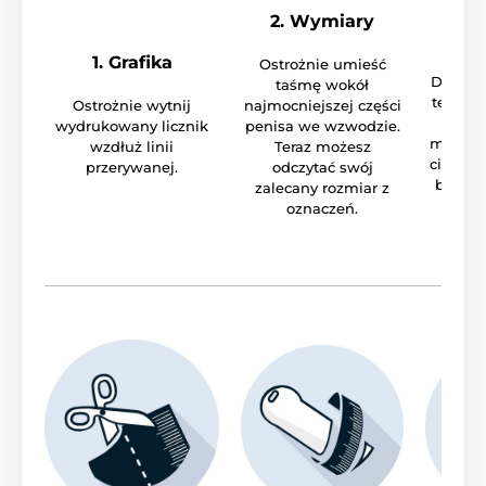
2. Wymiary
3.
1. Grafika
Ostrożnie umieść
Doskona
taśmę wokół
teraz i
Ostrożnie wytnij
najmocniejszej części
prez
wydrukowany licznik
penisa we wzwodzie.
możesz 
wzdłuż linii
Teraz możesz
cieszyć 
przerywanej.
odczytać swój
beztro
zalecany rozmiar z
oznaczeń.