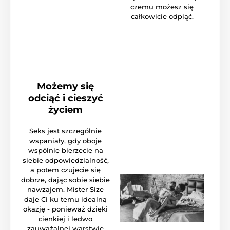
czemu możesz się
całkowicie odpiąć.
Możemy się
odciąć i cieszyć
życiem
Seks jest szczególnie
wspaniały, gdy oboje
wspólnie bierzecie na
siebie odpowiedzialność,
a potem czujecie się
dobrze, dając sobie siebie
nawzajem. Mister Size
daje Ci ku temu idealną
okazję - ponieważ dzięki
cienkiej i ledwo
zauważalnej warstwie