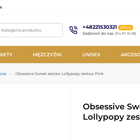
s
+48221530321
offline
. Kategoria produktu
Zadzwoń do nas
(Pn-Pt 10-18)
BIETY
MĘŻCZYŹNI
UNISEX
AKCESO
oria
Obsessive Sweet zestaw Lollypopy zestaw Pink
Obsessive Sw
Lollypopy ze