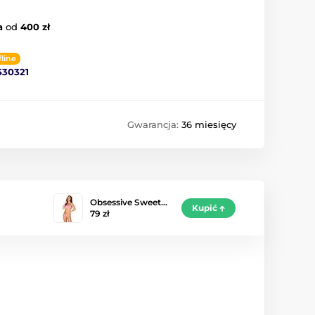
a
od
400 zł
fline
530321
Gwarancja:
36 miesięcy
Obsessive Sweet…
Kupić
79 zł