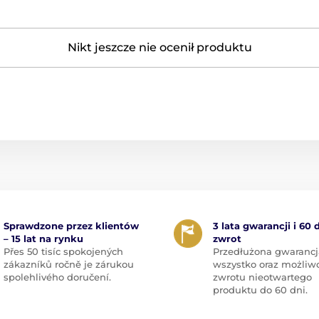
Nikt jeszcze nie ocenił produktu
Sprawdzone przez klientów
3 lata gwarancji i 60 
– 15 lat na rynku
zwrot
Přes 50 tisíc spokojených
Przedłużona gwarancj
zákazníků ročně je zárukou
wszystko oraz możliw
spolehlivého doručení.
zwrotu nieotwartego
produktu do 60 dni.