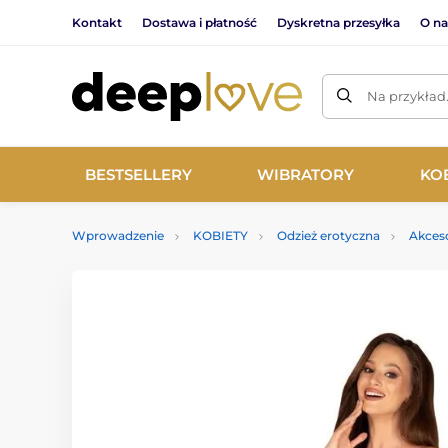
Kontakt
Dostawa i płatność
Dyskretna przesyłka
O na
Na przykład
BESTSELLERY
WIBRATORY
KO
Wprowadzenie
KOBIETY
Odzież erotyczna
Akces