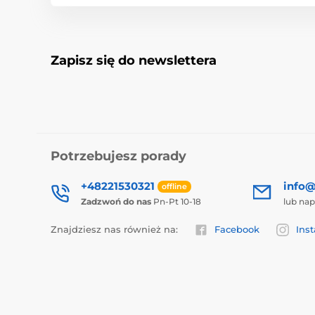
Zapisz się do newslettera
Potrzebujesz porady
+48221530321
info@
offline
Zadzwoń do nas
Pn-Pt 10-18
lub nap
Znajdziesz nas również na:
Facebook
Ins