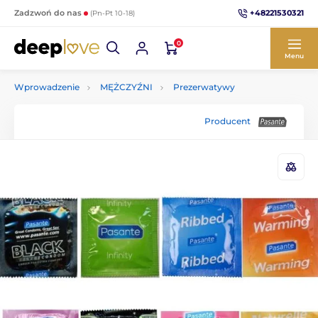
+48221530321
Zadzwoń do nas
(Pn-Pt 10-18)
0
Menu
Wprowadzenie
MĘŻCZYŹNI
Prezerwatywy
Producent