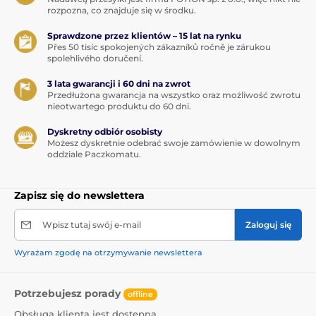
rozpozna, co znajduje się w środku.
Sprawdzone przez klientów – 15 lat na rynku
Přes 50 tisíc spokojených zákazníků ročně je zárukou
spolehlivého doručení.
3 lata gwarancji i 60 dni na zwrot
Przedłużona gwarancja na wszystko oraz możliwość zwrotu
nieotwartego produktu do 60 dni.
Dyskretny odbiór osobisty
Możesz dyskretnie odebrać swoje zamówienie w dowolnym
oddziale Paczkomatu.
Zapisz się do newslettera
Wpisz tutaj swój e-mail
Zaloguj się
Wyrażam zgodę na otrzymywanie newslettera
Potrzebujesz porady
offline
Obsługa klienta jest dostępna