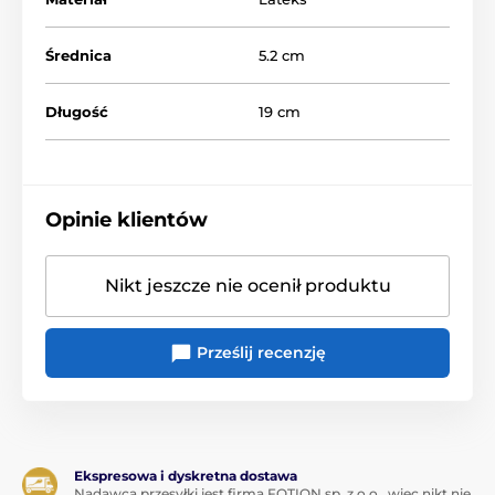
Średnica
5.2 cm
Długość
19 cm
Opinie klientów
Nikt jeszcze nie ocenił produktu
Prześlij recenzję
Ekspresowa i dyskretna dostawa
Nadawcą przesyłki jest firma FOTION sp. z o.o., więc nikt nie