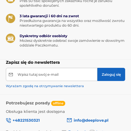
Přes 50 tisíc spokojených zákazníků ročně je zárukou
spolehlivého doručení.
3 lata gwarancji i 60 dni na zwrot
Przedłużona gwarancja na wszystko oraz możliwość zwrotu
nieotwartego produktu do 60 dni.
Dyskretny odbiór osobisty
Możesz dyskretnie odebrać swoje zamówienie w dowolnym
oddziale Paczkomatu.
Zapisz się do newslettera
Wpisz tutaj swój e-mail
Zaloguj się
Wyrażam zgodę na otrzymywanie newslettera
Potrzebujesz porady
offline
Obsługa klienta jest dostępna
+48221530321
info@deeplove.pl