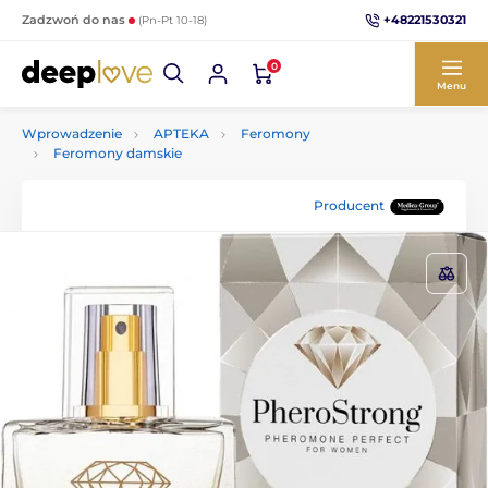
+48221530321
Zadzwoń do nas
(Pn-Pt 10-18)
0
Menu
Wprowadzenie
APTEKA
Feromony
Feromony damskie
Producent