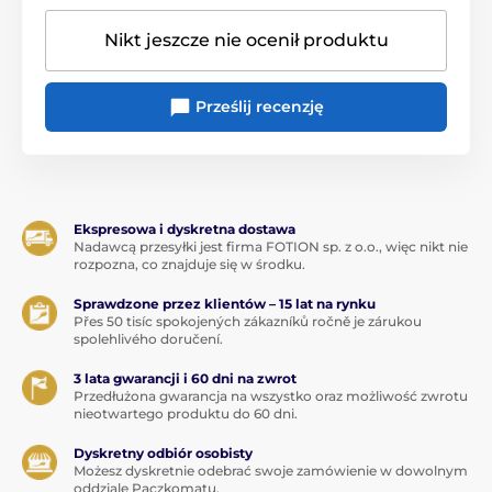
Nikt jeszcze nie ocenił produktu
Prześlij recenzję
Ekspresowa i dyskretna dostawa
Nadawcą przesyłki jest firma FOTION sp. z o.o., więc nikt nie
rozpozna, co znajduje się w środku.
Sprawdzone przez klientów – 15 lat na rynku
Přes 50 tisíc spokojených zákazníků ročně je zárukou
spolehlivého doručení.
3 lata gwarancji i 60 dni na zwrot
Przedłużona gwarancja na wszystko oraz możliwość zwrotu
nieotwartego produktu do 60 dni.
Dyskretny odbiór osobisty
Możesz dyskretnie odebrać swoje zamówienie w dowolnym
oddziale Paczkomatu.