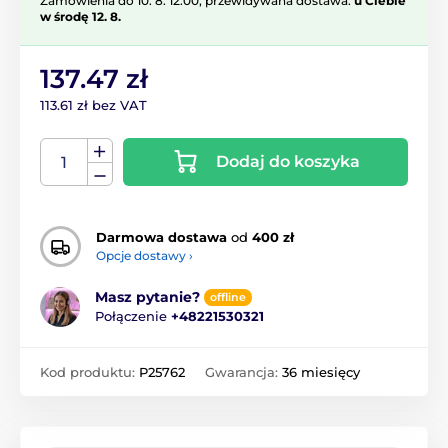
Zamówienia do 10. 8. 12:00, przewidywana dostawa:
u Ciebie
w środę 12. 8.
137.47 zł
113.61 zł bez VAT
Dodaj do koszyka
Darmowa dostawa
od
400 zł
Opcje dostawy ›
Masz pytanie?
offline
Połączenie
+48221530321
Kod produktu:
P25762
Gwarancja:
36 miesięcy